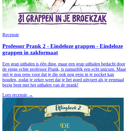
Recensie
Professor Prank 2 - Eindeloze grappen - Eindeloze
grappen in zakformaat
Een grap uithalen is één ding, maar een grap uithalen bedacht door
de enige echte professor Prank, is natuurlijk een echt unicum. Maar
stel je nou eens voor dat je die ook nog eens in je pocket kan
houden, zodat je zeker weet dat je het goed uitvoert als je eenmaal
bezig bent met het uithalen van de prank!
Lees recensie →