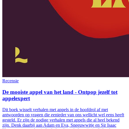
Recensie
De mooiste appel van het land - Ontpop jezelf tot
appelexpert
Dit boek wisselt verhalen met appels in de hoofdrol af met
antwoorden op vragen die eenieder van ons wellicht wel eens heeft
gesteld. Er zijn de nodige verhalen met appels die al heel bekend
zijn. Denk daarbij aan Adam en Eva, Sneeuwwitje en Sir Isaac