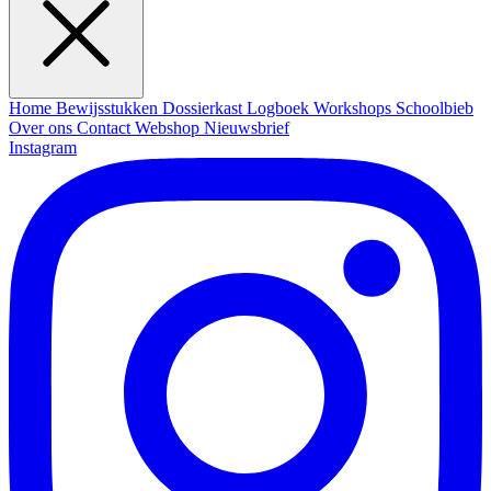
Home
Bewijsstukken
Dossierkast
Logboek
Workshops
Schoolbieb
Over ons
Contact
Webshop
Nieuwsbrief
Instagram