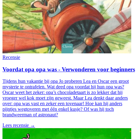
Recensie
Voordat opa opa was - Verwonderen voor beginners
Tijdens hun vakantie bij opa Jo proberen Lea en Oscar een groot
mysterie te ontrafelen. Wat deed opa voordat hij hun opa was?
Oscar weet het zeker: opa’s chocoladetaart is zo lekker dat hij
vroeger wel kok moet zijn geweest. Maar Lea denkt daar anders
over: opa was vast en zeker een tovenaar! Hoe kan hij anders
pijntjes wegtoveren met één enkel kusje? Of was hij toch
brandweerman of astronaut?
Lees recensie →