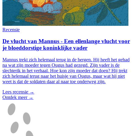
Recensie
De vlucht van Mannus - Een ellenlange vlucht voor
je bloeddorstige koninklijke vader
Mannus trekt zich helemaal terug in de bergen. Hij heeft het gehad
na wat zijn moeder tegen Ougus had gezegd. Zijn vader is de
slechterik in het verhaal. Hoe kon zijn moeder dat doen? Hij trekt
zich helemaal terug naar het huisje van Ougus, maar wat hij niet
weet is dat de soldaten daar al naar toe onderweg zijn.
Lees recensie →
Ontdek meer →