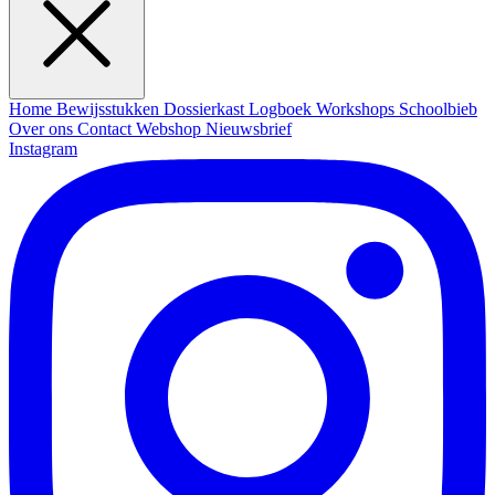
Home
Bewijsstukken
Dossierkast
Logboek
Workshops
Schoolbieb
Over ons
Contact
Webshop
Nieuwsbrief
Instagram