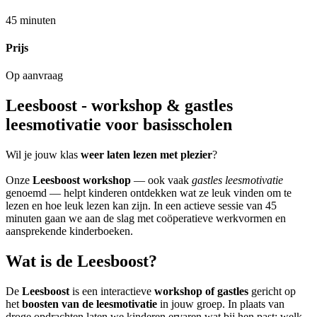
45 minuten
Prijs
Op aanvraag
Leesboost - workshop & gastles
leesmotivatie voor basisscholen
Wil je jouw klas
weer laten lezen met plezier
?
Onze
Leesboost workshop
— ook vaak
gastles leesmotivatie
genoemd — helpt kinderen ontdekken wat ze leuk vinden om te
lezen en hoe leuk lezen kan zijn. In een actieve sessie van 45
minuten gaan we aan de slag met coöperatieve werkvormen en
aansprekende kinderboeken.
Wat is de Leesboost?
De
Leesboost
is een interactieve
workshop of gastles
gericht op
het
boosten van de leesmotivatie
in jouw groep. In plaats van
droge opdrachten laten we kinderen ervaren wat bij hen past: welk