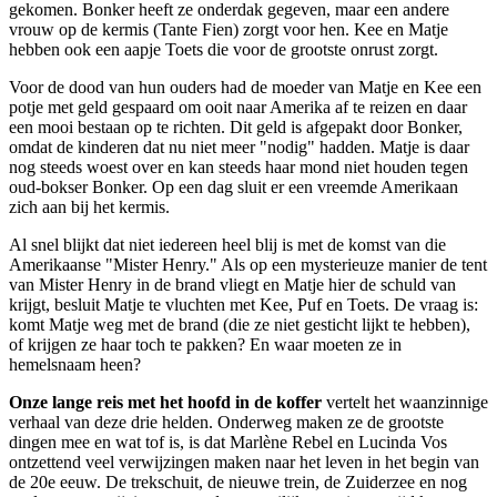
gekomen. Bonker heeft ze onderdak gegeven, maar een andere
vrouw op de kermis (Tante Fien) zorgt voor hen. Kee en Matje
hebben ook een aapje Toets die voor de grootste onrust zorgt.
Voor de dood van hun ouders had de moeder van Matje en Kee een
potje met geld gespaard om ooit naar Amerika af te reizen en daar
een mooi bestaan op te richten. Dit geld is afgepakt door Bonker,
omdat de kinderen dat nu niet meer "nodig" hadden. Matje is daar
nog steeds woest over en kan steeds haar mond niet houden tegen
oud-bokser Bonker. Op een dag sluit er een vreemde Amerikaan
zich aan bij het kermis.
Al snel blijkt dat niet iedereen heel blij is met de komst van die
Amerikaanse "Mister Henry." Als op een mysterieuze manier de tent
van Mister Henry in de brand vliegt en Matje hier de schuld van
krijgt, besluit Matje te vluchten met Kee, Puf en Toets. De vraag is:
komt Matje weg met de brand (die ze niet gesticht lijkt te hebben),
of krijgen ze haar toch te pakken? En waar moeten ze in
hemelsnaam heen?
Onze lange reis met het hoofd in de koffer
vertelt het waanzinnige
verhaal van deze drie helden. Onderweg maken ze de grootste
dingen mee en wat tof is, is dat Marlène Rebel en Lucinda Vos
ontzettend veel verwijzingen maken naar het leven in het begin van
de 20e eeuw. De trekschuit, de nieuwe trein, de Zuiderzee en nog