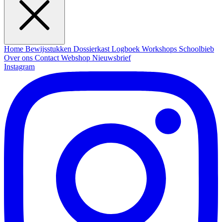
Home
Bewijsstukken
Dossierkast
Logboek
Workshops
Schoolbieb
Over ons
Contact
Webshop
Nieuwsbrief
Instagram