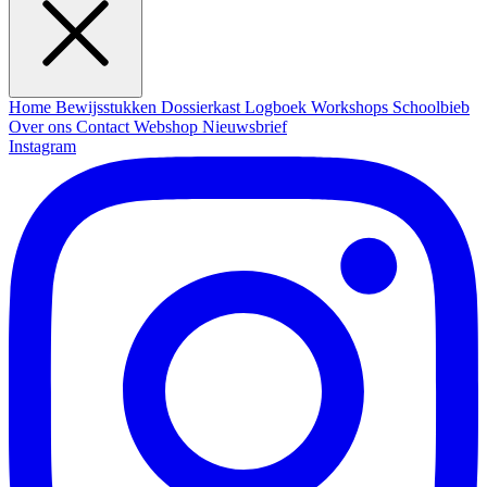
Home
Bewijsstukken
Dossierkast
Logboek
Workshops
Schoolbieb
Over ons
Contact
Webshop
Nieuwsbrief
Instagram