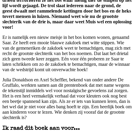
drieën terroriseren ze het bos waar menig dier de stuipen op het
lijf wordt gejaagd. De trol slaat iedereen naar de grond, de
geest dwaalt met rammelende kettingen door het bos en de heks
tovert mensen in luizen. Niemand weet wie nu de grootste
slechterik van de drie is, maar daar weet Muis wel een oplossing
voor!
Er is namelijk een nieuw meisje in het bos komen wonen, genaamd
Saar. Ze heeft een mooie blauwe zakdoek met witte stippen. Wie
van de gemeneriken de zakdoek weet te bemachtigen, mag zich met
recht de grootste slechterik van het bos noemen. Dat laat het drietal
zich geen tweede keer zeggen. Eén voor één proberen ze Saar te
laten schrikken om zo de zakdoek te bemachtigen, maar de winnaar
van de wedstrijd komt uit onverwachte hoek!
Julia Donaldson en Axel Scheffler, bekend van onder andere De
Gruffalo, werkten samen aan dit prentenboek dat met name wegens
de tekenstijl inmiddels wel voor nostalgische gevoelens zal zorgen.
Het is een heel vermakelijk verhaal dat voor kleuters ook nog best
een beetje spannend kan zijn. Als ze er iets van kunnen leren, dan is
het wel dat je niet voor alles bang hoeft te zijn. Een heerlijk boek om
aan kinderen voor te lezen. Wie denken zij vooraf dat de grootste
slechterik is?
Ik raad dit boek aan voor...