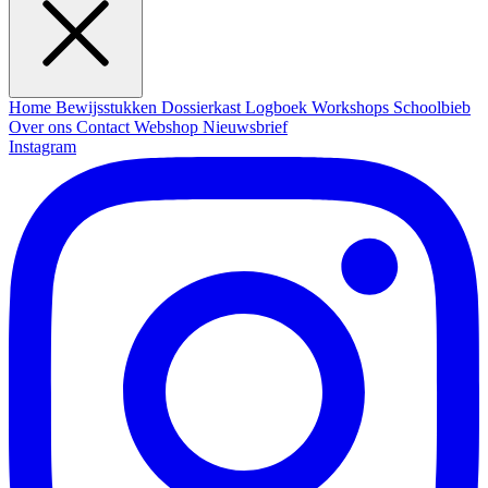
Home
Bewijsstukken
Dossierkast
Logboek
Workshops
Schoolbieb
Over ons
Contact
Webshop
Nieuwsbrief
Instagram