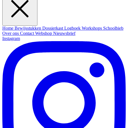
Home
Bewijsstukken
Dossierkast
Logboek
Workshops
Schoolbieb
Over ons
Contact
Webshop
Nieuwsbrief
Instagram