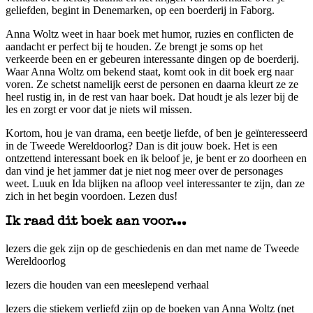
geliefden, begint in Denemarken, op een boerderij in Faborg.
Anna Woltz weet in haar boek met humor, ruzies en conflicten de
aandacht er perfect bij te houden. Ze brengt je soms op het
verkeerde been en er gebeuren interessante dingen op de boerderij.
Waar Anna Woltz om bekend staat, komt ook in dit boek erg naar
voren. Ze schetst namelijk eerst de personen en daarna kleurt ze ze
heel rustig in, in de rest van haar boek. Dat houdt je als lezer bij de
les en zorgt er voor dat je niets wil missen.
Kortom, hou je van drama, een beetje liefde, of ben je geïnteresseerd
in de Tweede Wereldoorlog? Dan is dit jouw boek. Het is een
ontzettend interessant boek en ik beloof je, je bent er zo doorheen en
dan vind je het jammer dat je niet nog meer over de personages
weet. Luuk en Ida blijken na afloop veel interessanter te zijn, dan ze
zich in het begin voordoen. Lezen dus!
Ik raad dit boek aan voor...
lezers die gek zijn op de geschiedenis en dan met name de Tweede
Wereldoorlog
lezers die houden van een meeslepend verhaal
lezers die stiekem verliefd zijn op de boeken van Anna Woltz (net