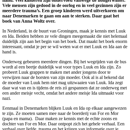
hand. Veel kinderen zijn ondervoed vanwege de hongerwinter.
Vele mensen zijn gedood in de oorlog en in veel gezinnen zijn er
meerdere trauma’s. Een groep kinderen werd uitverkoren om
naar Denemarken te gaan om aan te sterken. Daar gaat het
boek van Anna Woltz over.
In Nederland, in de buurt van Groningen, maak je kennis met Luuk
en Ida. Beiden hebben ze vele dingen meegemaakt die niet helemaal
duidelijk zijn aan het begin van het boek. Dat maakt het boek enorm
interessant, omdat je per se wil weten wat er met Luuk en Ida aan de
hand is.
Onderweg gebeuren meerdere dingen. Bij het wegrijden van de bus
wordt al een beetje duidelijk wat voor types Luuk en Ida zijn. Zo
probeert Luuk grappen te maken met ander jongens door te
verwijzen naar de borsten van zijn moeder. Ook al is al bekend dat
de moeder van Luuk hem niet mag uitzwaaien van Luuk. Ida zegt
daar wat van en is tijdens de reis zó gespannen dat ze onderweg met
een ander meisje vecht, omdat het andere meisje Ida uitmaakt voor
nazi.
Eenmaal in Denemarken blijken Luuk en Ida op elkaar aangewezen
te zijn. Ze moeten samen mee naar de boerderij van For en Mor
(papa en mama). Daar maken ze kennis met de echte zoons en
dochter van For en Mor. Daar ontpopt zich het gehele verhaal. Een
verhaal over liefde, trauma en het krijgen van informatie over je