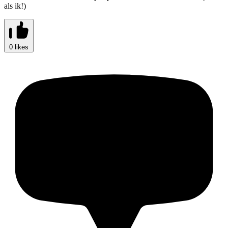
als ik!)
0 likes