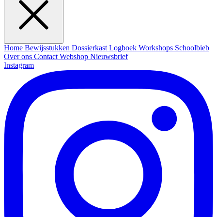
Home
Bewijsstukken
Dossierkast
Logboek
Workshops
Schoolbieb
Over ons
Contact
Webshop
Nieuwsbrief
Instagram