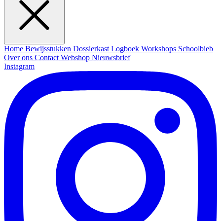
Home
Bewijsstukken
Dossierkast
Logboek
Workshops
Schoolbieb
Over ons
Contact
Webshop
Nieuwsbrief
Instagram