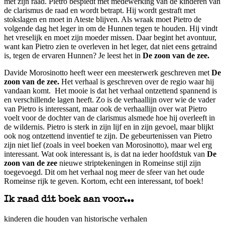
met zijn raad. Pietro bespiedt met medewerking van de kinderen van
de clarismus de raad en wordt betrapt. Hij wordt gestraft met
stokslagen en moet in Ateste blijven. Als wraak moet Pietro de
volgende dag het leger in om de Hunnen tegen te houden. Hij vindt
het vreselijk en moet zijn moeder missen. Daar begint het avontuur,
want kan Pietro zien te overleven in het leger, dat niet eens getraind
is, tegen de ervaren Hunnen? Je leest het in
De zoon van de zee.
Davide Morosinotto heeft weer een meesterwerk geschreven met
De
zoon van de zee.
Het verhaal is geschreven over de regio waar hij
vandaan komt. Het mooie is dat het verhaal ontzettend spannend is
en verschillende lagen heeft. Zo is de verhaallijn over wie de vader
van Pietro is interessant, maar ook de verhaallijn over wat Pietro
voelt voor de dochter van de clarismus alsmede hoe hij overleeft in
de wildernis. Pietro is sterk in zijn lijf en in zijn gevoel, maar blijkt
ook nog ontzettend inventief te zijn. De gebeurtenissen van Pietro
zijn niet lief (zoals in veel boeken van Morosinotto), maar wel erg
interessant. Wat ook interessant is, is dat na ieder hoofdstuk van
De
zoon van de zee
nieuwe striptekeningen in Romeinse stijl zijn
toegevoegd. Dit om het verhaal nog meer de sfeer van het oude
Romeinse rijk te geven. Kortom, echt een interessant, tof boek!
Ik raad dit boek aan voor...
kinderen die houden van historische verhalen