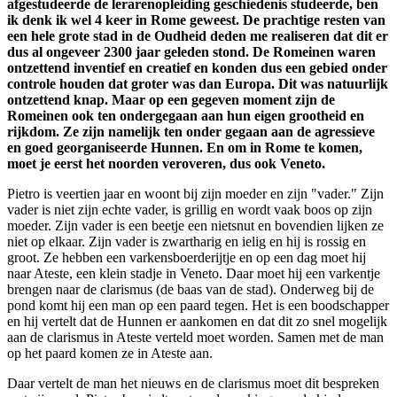
afgestudeerde de lerarenopleiding geschiedenis studeerde, ben
ik denk ik wel 4 keer in Rome geweest. De prachtige resten van
een hele grote stad in de Oudheid deden me realiseren dat dit er
dus al ongeveer 2300 jaar geleden stond. De Romeinen waren
ontzettend inventief en creatief en konden dus een gebied onder
controle houden dat groter was dan Europa. Dit was natuurlijk
ontzettend knap. Maar op een gegeven moment zijn de
Romeinen ook ten ondergegaan aan hun eigen grootheid en
rijkdom. Ze zijn namelijk ten onder gegaan aan de agressieve
en goed georganiseerde Hunnen. En om in Rome te komen,
moet je eerst het noorden veroveren, dus ook Veneto.
Pietro is veertien jaar en woont bij zijn moeder en zijn "vader." Zijn
vader is niet zijn echte vader, is grillig en wordt vaak boos op zijn
moeder. Zijn vader is een beetje een nietsnut en bovendien lijken ze
niet op elkaar. Zijn vader is zwartharig en ielig en hij is rossig en
groot. Ze hebben een varkensboerderijtje en op een dag moet hij
naar Ateste, een klein stadje in Veneto. Daar moet hij een varkentje
brengen naar de clarismus (de baas van de stad). Onderweg bij de
pond komt hij een man op een paard tegen. Het is een boodschapper
en hij vertelt dat de Hunnen er aankomen en dat dit zo snel mogelijk
aan de clarismus in Ateste verteld moet worden. Samen met de man
op het paard komen ze in Ateste aan.
Daar vertelt de man het nieuws en de clarismus moet dit bespreken