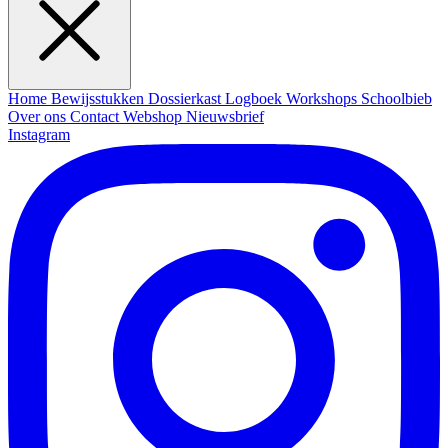
Home
Bewijsstukken
Dossierkast
Logboek
Workshops
Schoolbieb
Over ons
Contact
Webshop
Nieuwsbrief
Instagram