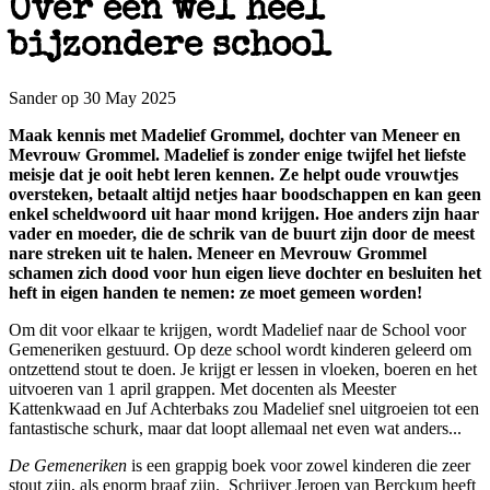
Over een wel héél
bijzondere school
Sander op 30 May 2025
Maak kennis met Madelief Grommel, dochter van Meneer en
Mevrouw Grommel. Madelief is zonder enige twijfel het liefste
meisje dat je ooit hebt leren kennen. Ze helpt oude vrouwtjes
oversteken, betaalt altijd netjes haar boodschappen en kan geen
enkel scheldwoord uit haar mond krijgen. Hoe anders zijn haar
vader en moeder, die de schrik van de buurt zijn door de meest
nare streken uit te halen. Meneer en Mevrouw Grommel
schamen zich dood voor hun eigen lieve dochter en besluiten het
heft in eigen handen te nemen: ze moet gemeen worden!
Om dit voor elkaar te krijgen, wordt Madelief naar de School voor
Gemeneriken gestuurd. Op deze school wordt kinderen geleerd om
ontzettend stout te doen. Je krijgt er lessen in vloeken, boeren en het
uitvoeren van 1 april grappen. Met docenten als Meester
Kattenkwaad en Juf Achterbaks zou Madelief snel uitgroeien tot een
fantastische schurk, maar dat loopt allemaal net even wat anders...
De Gemeneriken
is een grappig boek voor zowel kinderen die zeer
stout zijn, als enorm braaf zijn. Schrijver Jeroen van Berckum heeft