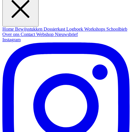
Home
Bewijsstukken
Dossierkast
Logboek
Workshops
Schoolbieb
Over ons
Contact
Webshop
Nieuwsbrief
Instagram