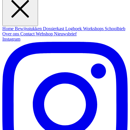
Home
Bewijsstukken
Dossierkast
Logboek
Workshops
Schoolbieb
Over ons
Contact
Webshop
Nieuwsbrief
Instagram