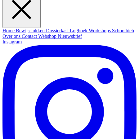
Home
Bewijsstukken
Dossierkast
Logboek
Workshops
Schoolbieb
Over ons
Contact
Webshop
Nieuwsbrief
Instagram