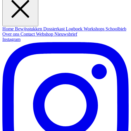
Home
Bewijsstukken
Dossierkast
Logboek
Workshops
Schoolbieb
Over ons
Contact
Webshop
Nieuwsbrief
Instagram