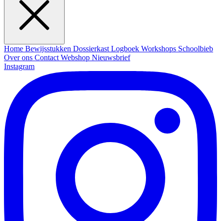
Home
Bewijsstukken
Dossierkast
Logboek
Workshops
Schoolbieb
Over ons
Contact
Webshop
Nieuwsbrief
Instagram