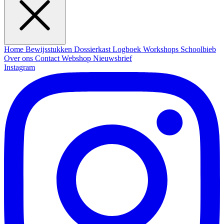
Home
Bewijsstukken
Dossierkast
Logboek
Workshops
Schoolbieb
Over ons
Contact
Webshop
Nieuwsbrief
Instagram