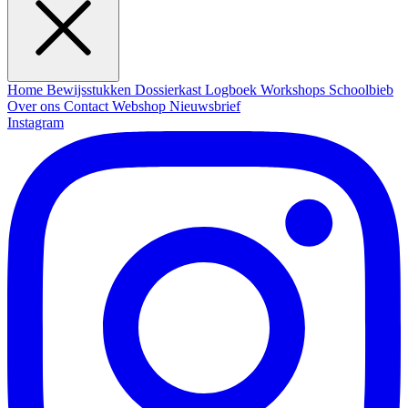
Home
Bewijsstukken
Dossierkast
Logboek
Workshops
Schoolbieb
Over ons
Contact
Webshop
Nieuwsbrief
Instagram