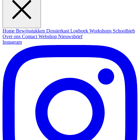
Home
Bewijsstukken
Dossierkast
Logboek
Workshops
Schoolbieb
Over ons
Contact
Webshop
Nieuwsbrief
Instagram