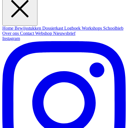
Home
Bewijsstukken
Dossierkast
Logboek
Workshops
Schoolbieb
Over ons
Contact
Webshop
Nieuwsbrief
Instagram