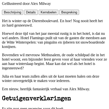
Geïllustreerd door Alex Milway
Beschrijving
Details
Kerndoelen
Bespreking
Het is winter op de Dierenboulevard. En hoe! Nog nooit heeft het
zo hard gesneeuwd.
Hoewel deze tijd van het jaar meestal rustig is in het hotel, is dat nu
wel anders. Hotel Flamingo puilt uit van de gasten die meedoen aan
de Witte Winterspelen: van pinguïns en ijsberen tot snowboardende
konijnen.
Bovendien wil mevrouw Methusalem, de oude schildpad die in het
hotel woont, een bijzonder feest geven voor al haar vrienden voor ze
aan haar winterslaap begint. Maar kan dat wel als het hotel is
ingesneeuwd?
Julia en haar team zullen alles uit de kast moeten halen om deze
winter onvergetelijk te maken voor iedereen.
Een nieuw, heerlijk fantasierijk verhaal van Alex Milway.
Getuigenverklaringen
Er zijn nog geen recensies voor dit boek.