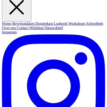
Home
Bewijsstukken
Dossierkast
Logboek
Workshops
Schoolbieb
Over ons
Contact
Webshop
Nieuwsbrief
Instagram