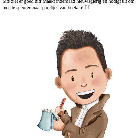
Site ziet er goed uit! Maakt inderdaad nieuwsgierig en nodigt uit om
mee te speuren naar pareltjes van boeken! 🕵‍♀️