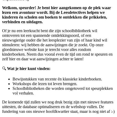
Welkom, speurder! Je bent hier aangekomen op de plek waar
lezen een avontuur wordt. Bij de Leesdetectives helpen we
kinderen én scholen om boeken te ontdekken die prikkelen,
verbinden en uitdagen.
Of je nu een leerkracht bent die zijn schoolbibliotheek wil
omtoveren tot een spannende ontdekkingsoord, of een
nieuwsgierige ouder die het leesplezier van zijn of haar kind wil
stimuleren: wij hebben de aanwijzingen die je zoekt. Op onze
gloednieuwe website kun je terecht voor alles rondom
kinderboeken. Neem dus vooral even de tijd om rond te speuren en
zelf hier en daar wat aanwijzingen achter te laten!
🔍
Wat je hier kunt vinden:
Bewijsstukken van recente én klassieke kinderboeken.
Workshops die lezen tot leven brengen.
Schoolbibliotheken die worden omgetoverd tot speurplekken
vol verhalen.
De komende tijd zullen we nog druk bezig zijn met nieuwe features
uittesten, de database optimaliseren en de webshop vullen. De
fundering van ons nieuwe hoofdkwartier staat, maar is nog niet af :-)