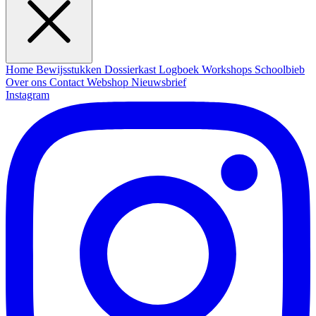
Home
Bewijsstukken
Dossierkast
Logboek
Workshops
Schoolbieb
Over ons
Contact
Webshop
Nieuwsbrief
Instagram