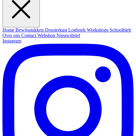
Home
Bewijsstukken
Dossierkast
Logboek
Workshops
Schoolbieb
Over ons
Contact
Webshop
Nieuwsbrief
Instagram