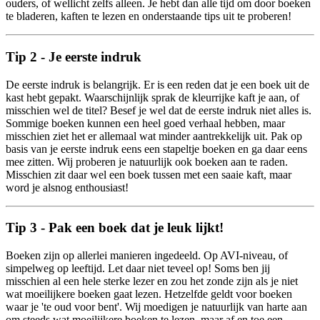
ouders, of wellicht zelfs alleen. Je hebt dan alle tijd om door boeken
te bladeren, kaften te lezen en onderstaande tips uit te proberen!
Tip 2 - Je eerste indruk
De eerste indruk is belangrijk. Er is een reden dat je een boek uit de
kast hebt gepakt. Waarschijnlijk sprak de kleurrijke kaft je aan, of
misschien wel de titel? Besef je wel dat de eerste indruk niet alles is.
Sommige boeken kunnen een heel goed verhaal hebben, maar
misschien ziet het er allemaal wat minder aantrekkelijk uit. Pak op
basis van je eerste indruk eens een stapeltje boeken en ga daar eens
mee zitten. Wij proberen je natuurlijk ook boeken aan te raden.
Misschien zit daar wel een boek tussen met een saaie kaft, maar
word je alsnog enthousiast!
Tip 3 - Pak een boek dat je leuk lijkt!
Boeken zijn op allerlei manieren ingedeeld. Op AVI-niveau, of
simpelweg op leeftijd. Let daar niet teveel op! Soms ben jij
misschien al een hele sterke lezer en zou het zonde zijn als je niet
wat moeilijkere boeken gaat lezen. Hetzelfde geldt voor boeken
waar je 'te oud voor bent'. Wij moedigen je natuurlijk van harte aan
om steeds wat moeilijkere boeken te lezen, maar af en toe een