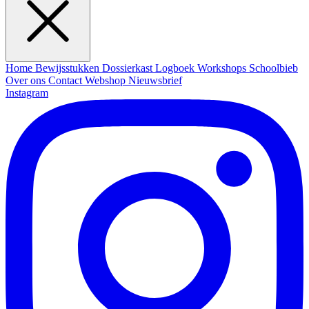
Home
Bewijsstukken
Dossierkast
Logboek
Workshops
Schoolbieb
Over ons
Contact
Webshop
Nieuwsbrief
Instagram