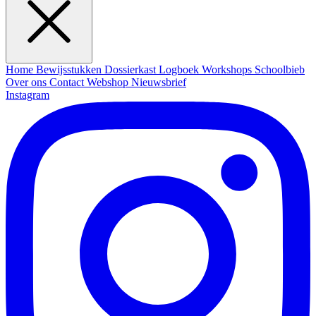
Home
Bewijsstukken
Dossierkast
Logboek
Workshops
Schoolbieb
Over ons
Contact
Webshop
Nieuwsbrief
Instagram