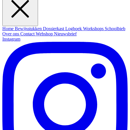
Home
Bewijsstukken
Dossierkast
Logboek
Workshops
Schoolbieb
Over ons
Contact
Webshop
Nieuwsbrief
Instagram