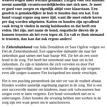
weloverwogen moet worden gemaakt. Zorgen voor een huisdier
neemt namelijk verantwoordelijkheden met zich mee. Je moet
er goed voor zorgen en eigenlijk altijd voor klaarstaan. Een
goudvis is gemakkelijker in huis te houden dan een kat. Een
hond vraagt ergens nog meer tijd, want die moet enkele keren
per dag worden uitgelaten. Katten en honden zijn opvallend
vaak terug te vinden in menig huishouden en dat heeft een
reden. Het zijn, met name de hond, empatische dieren die je
kunnen troosten als het even tegen zit. En valt er thuis niemand
te troosten, dan kan dat ook ergens anders!
In
Ziekenhuishond
van Julia Donaldson en Sara Ogilvie volgen we
Fiet de Ziekenhuishond. Een opgewekte dalmatiër die naar het
ziekenhuis gaat samen met haar baasje Wil. Zie het als een soort
hond in de zorg. Fiet heeft het ontzettend naar haar zin in het
ziekenhuis. Zo zijn er kinderen die zich vervelen en door Fiet
worden opgevrolijkt, maar ook kinderen die angstig zijn vergeten
even alle zorgen wanneer Fiet kwispelend ten tonele verschijnt.
Het is een prachtig prentenboek dat niet ver van de realiteit afstaat.
Honden worden namelijk regelmatig ingezet in de zorg. Het is een
zeer succesvolle manier om kinderen, maar ook volwassenen hun
zorgen even te laten vergeten. Een hond veroordeelt niet en is
onbevangen. Zeker honden die ervaring hebben met werken in de
zorg zijn een waar genot om te aanschouwen.