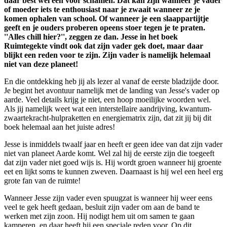
daar best wel een voor schamen. Dat kan zijn wanneer je vader
of moeder iets te enthousiast naar je zwaait wanneer ze je
komen ophalen van school. Of wanneer je een slaappartijtje
geeft en je ouders proberen opeens stoer tegen je te praten.
''Alles chill hier?'', zeggen ze dan. Jesse in het boek
Ruimtegekte vindt ook dat zijn vader gek doet, maar daar
blijkt een reden voor te zijn. Zijn vader is namelijk helemaal
niet van deze planeet!
En die ontdekking heb jij als lezer al vanaf de eerste bladzijde door.
Je begint het avontuur namelijk met de landing van Jesse's vader op
aarde. Veel details krijg je niet, een hoop moeilijke woorden wel.
Als jij namelijk weet wat een interstellaire aandrijving, kwantum-
zwaartekracht-hulpraketten en energiematrix zijn, dat zit jij bij dit
boek helemaal aan het juiste adres!
Jesse is inmiddels twaalf jaar en heeft er geen idee van dat zijn vader
niet van planeet Aarde komt. Wel zal hij de eerste zijn die toegeeft
dat zijn vader niet goed wijs is. Hij wordt groen wanneer hij groente
eet en lijkt soms te kunnen zweven. Daarnaast is hij wel een heel erg
grote fan van de ruimte!
Wanneer Jesse zijn vader even spuugzat is wanneer hij weer eens
veel te gek heeft gedaan, besluit zijn vader om aan de band te
werken met zijn zoon. Hij nodigt hem uit om samen te gaan
kamperen, en daar heeft hij een speciale reden voor. Op dit