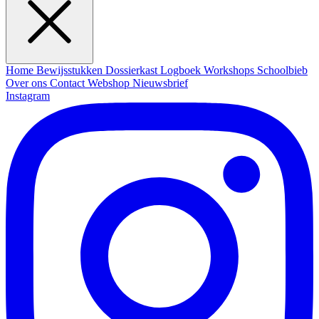
Home
Bewijsstukken
Dossierkast
Logboek
Workshops
Schoolbieb
Over ons
Contact
Webshop
Nieuwsbrief
Instagram