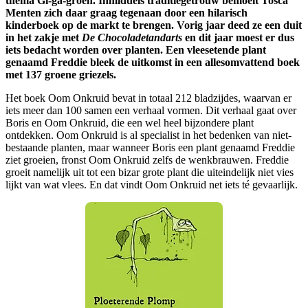
thema Gi-ga-groen. Inmiddels traditiegetrouw bemoeit Tosca
Menten zich daar graag tegenaan door een hilarisch
kinderboek op de markt te brengen. Vorig jaar deed ze een duit
in het zakje met
De Chocoladetandarts
en dit jaar moest er dus
iets bedacht worden over planten. Een vleesetende plant
genaamd Freddie bleek de uitkomst in een allesomvattend boek
met 137 groene griezels.
Het boek Oom Onkruid bevat in totaal 212 bladzijdes, waarvan er
iets meer dan 100 samen een verhaal vormen. Dit verhaal gaat over
Boris en Oom Onkruid, die een wel heel bijzondere plant
ontdekken. Oom Onkruid is al specialist in het bedenken van niet-
bestaande planten, maar wanneer Boris een plant genaamd Freddie
ziet groeien, fronst Oom Onkruid zelfs de wenkbrauwen. Freddie
groeit namelijk uit tot een bizar grote plant die uiteindelijk niet vies
lijkt van wat vlees. En dat vindt Oom Onkruid net iets té gevaarlijk.