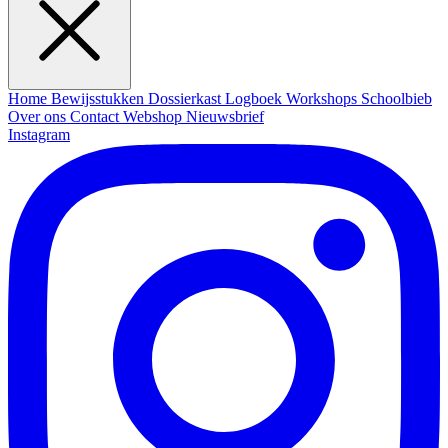
Home
Bewijsstukken
Dossierkast
Logboek
Workshops
Schoolbieb
Over ons
Contact
Webshop
Nieuwsbrief
Instagram