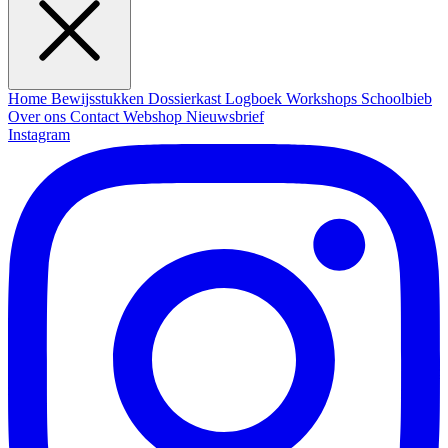
Home
Bewijsstukken
Dossierkast
Logboek
Workshops
Schoolbieb
Over ons
Contact
Webshop
Nieuwsbrief
Instagram