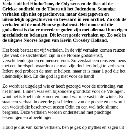
Veda's uit het Hindoeïsme, de Odysseus en de Ilias uit de
Griekse oudheid en de Thora uit het Jodendom. Sommige
verhalen zijn niet opgeschreven, maar doorgegeven en
uiteindelijk opgeschreven en bewaard in een archief. Zo ook de
verhalen uit de oud-Noorse godsdienst. Het mooie uit die
godsdienst is dat er meerdere goden zijn met allemaal hun eigen
specialiteit en belangen. Dit levert goede verhalen op. Zo ook in
de uitgave Noorse Sagen van Kevin Crossley-Holland.
Het boek bestaat uit vijf verhalen. In de vijf verhalen komen reuzen
(die vaak de slechteriken zijn in de Noorse godsdienst),
verschillende goden en mensen voor. Zo verslaat een reus een mens
met een bordspel, waardoor de man zijn dochter dreigt te verliezen.
Iedere god probeert de man te helpen, maar er is maar 1 god die het
uiteindelijk lukt. En die god lag niet voor de hand!
Zo wordt er uitgelegd wie er heeft gezorgd voor de uitvinding van
het linnen. Linnen was een bijzondere grondstof voor de Vikingen,
want het is koel in de zomer en houdt warmte vast in de winter. Er
staat een verhaal in over de geschiedenis van de poëzie en er wordt
een wedstrijdje beschreven tussen Odin en een wel hele slimme
bergreus. Deze verhalen worden ondersteund met prachtige
tekeningen en afbeeldingen.
Houd je dus van korte verhalen, ben je gek op mythes en sagen uit