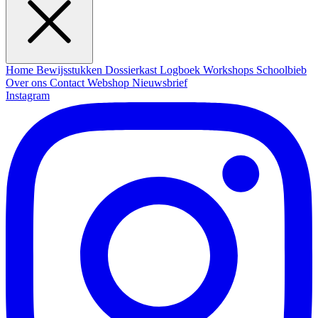
Home
Bewijsstukken
Dossierkast
Logboek
Workshops
Schoolbieb
Over ons
Contact
Webshop
Nieuwsbrief
Instagram