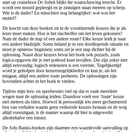
start op cruiseboot
De Sobek
blijkt die waarschuwing terecht. Er
wordt een moord gepleegd en je zintuigen staan meteen op scherp.
Wie is de dader? En misschien nog belangrijker: wat was het
motief?
De kracht van deze boeken zit in de voortdurende keuzes die je als
lezer moet maken. Hoe is het slachtoffer om het leven gekomen?
Nam de dader de trap of een andere route? Elke keuze leidt je naar
een andere bladzijde. Soms beland je in een doodlopende situatie en
moet je opnieuw beginnen; soms zet je een stap dichter bij de
oplossing. Naast deze keuzes bevat het boek ook puzzels, zoals
logica-opgaven die je met potlood kunt invullen. Die zijn zeker niet
altijd eenvoudig: logisch redeneren is een vereiste. Tegelijkertijd
word je geholpen door keuzemogelijkheden en kun je, als het
misgaat, altijd een andere route proberen. De oplossingen zijn
bovendien achter in het boek te vinden.
Tijdens mijn lees- en speelsessies viel op dat er vaak meerdere
wegen naar de oplossing leiden. Daardoor voelt een ‘foute’ keuze
niet meteen als falen. Hoewel ik persoonlijk iets meer gecharmeerd
ben van verhalen waarin geen verkeerde keuzes bestaan en de weg
altijd vooruitgaat, is de manier waarop dit hier is uitgewerkt
allesbehalve een misser.
De Arlo Banks-boeken zijn daarmee een waardevolle aanvulling op