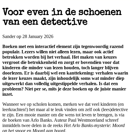
Voor even in de schoenen
van een detective
Sander op 28 January 2026
Boeken met een interactief element zijn tegenwoordig razend
populair. Lezers willen niet alleen lezen, maar ook actief
betrokken worden bij het verhaal. Het maken van keuzes
vergroot die betrokkenheid en zorgt er bovendien voor dat
kinderen die minder van lezen houden, toch langer blijven
doorlezen. Er is daarbij wel een kanttekening: verhalen waarin
de lezer keuzes maakt, zijn inhoudelijk soms wat minder diep
uitgewerkt dan volledig uitgestippelde verhalen. Is dat een
probleem? Niet per se, mits je deze boeken op de juiste manier
inzet.
Wanneer we op scholen komen, merken we dat veel kinderen (en
leerkrachten!) het maar al te leuk vinden om zelf ook (lees)detective
te zijn. Een mooie manier om die wens tot leven te brengen, is via
de boeken van Arlo Banks. Auteur Paul Westmoreland schreef
inmiddels twee delen in de reeks
Het Arlo Banks-mysterie
:
Moord
op het spoor
en
Moord aan boord
.