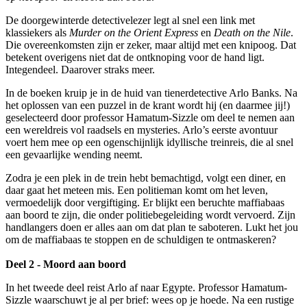
De doorgewinterde detectivelezer legt al snel een link met
klassiekers als
Murder on the Orient Express
en
Death on the Nile
.
Die overeenkomsten zijn er zeker, maar altijd met een knipoog. Dat
betekent overigens niet dat de ontknoping voor de hand ligt.
Integendeel. Daarover straks meer.
In de boeken kruip je in de huid van tienerdetective Arlo Banks. Na
het oplossen van een puzzel in de krant wordt hij (en daarmee jij!)
geselecteerd door professor Hamatum-Sizzle om deel te nemen aan
een wereldreis vol raadsels en mysteries. Arlo’s eerste avontuur
voert hem mee op een ogenschijnlijk idyllische treinreis, die al snel
een gevaarlijke wending neemt.
Zodra je een plek in de trein hebt bemachtigd, volgt een diner, en
daar gaat het meteen mis. Een politieman komt om het leven,
vermoedelijk door vergiftiging. Er blijkt een beruchte maffiabaas
aan boord te zijn, die onder politiebegeleiding wordt vervoerd. Zijn
handlangers doen er alles aan om dat plan te saboteren. Lukt het jou
om de maffiabaas te stoppen en de schuldigen te ontmaskeren?
Deel 2 - Moord aan boord
In het tweede deel reist Arlo af naar Egypte. Professor Hamatum-
Sizzle waarschuwt je al per brief: wees op je hoede. Na een rustige