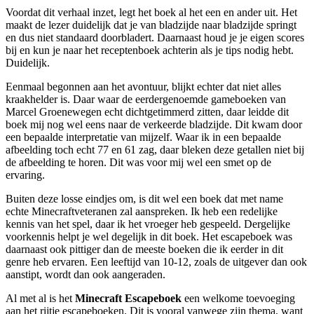
Voordat dit verhaal inzet, legt het boek al het een en ander uit. Het
maakt de lezer duidelijk dat je van bladzijde naar bladzijde springt
en dus niet standaard doorbladert. Daarnaast houd je je eigen scores
bij en kun je naar het receptenboek achterin als je tips nodig hebt.
Duidelijk.
Eenmaal begonnen aan het avontuur, blijkt echter dat niet alles
kraakhelder is. Daar waar de eerdergenoemde gameboeken van
Marcel Groenewegen echt dichtgetimmerd zitten, daar leidde dit
boek mij nog wel eens naar de verkeerde bladzijde. Dit kwam door
een bepaalde interpretatie van mijzelf. Waar ik in een bepaalde
afbeelding toch echt 77 en 61 zag, daar bleken deze getallen niet bij
de afbeelding te horen. Dit was voor mij wel een smet op de
ervaring.
Buiten deze losse eindjes om, is dit wel een boek dat met name
echte Minecraftveteranen zal aanspreken. Ik heb een redelijke
kennis van het spel, daar ik het vroeger heb gespeeld. Dergelijke
voorkennis helpt je wel degelijk in dit boek. Het escapeboek was
daarnaast ook pittiger dan de meeste boeken die ik eerder in dit
genre heb ervaren. Een leeftijd van 10-12, zoals de uitgever dan ook
aanstipt, wordt dan ook aangeraden.
Al met al is het
Minecraft Escapeboek
een welkome toevoeging
aan het rijtje escapeboeken. Dit is vooral vanwege zijn thema, want