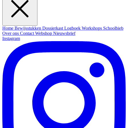
Home
Bewijsstukken
Dossierkast
Logboek
Workshops
Schoolbieb
Over ons
Contact
Webshop
Nieuwsbrief
Instagram