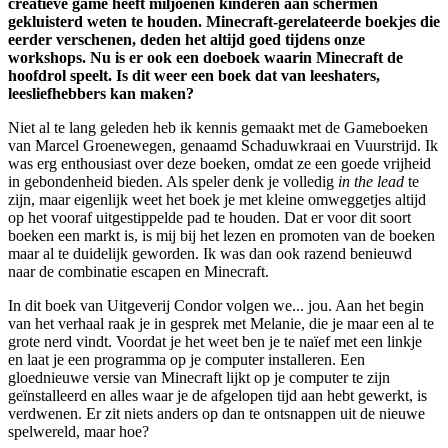
creatieve game heeft miljoenen kinderen aan schermen
gekluisterd weten te houden. Minecraft-gerelateerde boekjes die
eerder verschenen, deden het altijd goed tijdens onze
workshops. Nu is er ook een doeboek waarin Minecraft de
hoofdrol speelt. Is dit weer een boek dat van leeshaters,
leesliefhebbers kan maken?
Niet al te lang geleden heb ik kennis gemaakt met de Gameboeken
van Marcel Groenewegen, genaamd Schaduwkraai en Vuurstrijd. Ik
was erg enthousiast over deze boeken, omdat ze een goede vrijheid
in gebondenheid bieden. Als speler denk je volledig
in the lead
te
zijn, maar eigenlijk weet het boek je met kleine omweggetjes altijd
op het vooraf uitgestippelde pad te houden. Dat er voor dit soort
boeken een markt is, is mij bij het lezen en promoten van de boeken
maar al te duidelijk geworden. Ik was dan ook razend benieuwd
naar de combinatie escapen en Minecraft.
In dit boek van Uitgeverij Condor volgen we... jou. Aan het begin
van het verhaal raak je in gesprek met Melanie, die je maar een al te
grote nerd vindt. Voordat je het weet ben je te naïef met een linkje
en laat je een programma op je computer installeren. Een
gloednieuwe versie van Minecraft lijkt op je computer te zijn
geïnstalleerd en alles waar je de afgelopen tijd aan hebt gewerkt, is
verdwenen. Er zit niets anders op dan te ontsnappen uit de nieuwe
spelwereld, maar hoe?