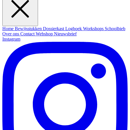
Home
Bewijsstukken
Dossierkast
Logboek
Workshops
Schoolbieb
Over ons
Contact
Webshop
Nieuwsbrief
Instagram