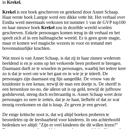
in
Krekel.
Krekel
is een boek geschreven en getekend door Annet Schaap.
Haar eerste boek Lampje werd een dikke vette hit. Het verhaal over
Emilia werd meermaals verkozen tot nummer 1 van de GVP top100
en haar nieuwe boek
Krekel
zou in dezelfde wereld worden
geschreven. Enkele personages komen terug in dit verhaal en het
speelt zich af in een halfmagische wereld. Er is geen grote magie,
maar er komen wel magische wezens in voor en iemand met
bovennatuurlijke krachten.
Wat mooi is van Annet Schaap, is dat zij in haar zinnen wederom
beeldend is en je soms op het verkeerde been probeert te brengen.
Daarnaast durft ze te wisselen in personages, waarbij het iedere keer
zo is dat je weet om wie het gaat en in wie je je inleeft. De
personages zijn daarnaast erg fijn aangedikt. De vrouw van de
kruidenier is een kenau, terwijl de man een doetje is. De sheriff is
een hersenloze no-no, die alleen uit is op geld, terwijl de juffrouw
godslievend, streng doch rechtvaardig is. Annet Schaap weet deze
personages zo neer te zetten, dat je ze haat, liefhebt of dat ze wat
treurig overkomen en dat is knap. Ze geven je een gevoel.
De enige kritische noot is, dat wij altijd boeken proberen te
beoordelen op de leesbaarheid voor kinderen. In ons achterhoofd
bedenken we altijd: "Zijn er veel kinderen die dit willen lezen?"