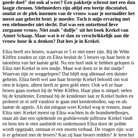
goede doel" dat ook al weer? Een pakketje schroot met een dun
laagje chroom. Stiefmoeders zijn altijd een beetje discutabel,
omdat ze de plek innemen van de vrouw waar je normaliter het
meest aan gehecht bent: je moeder. Toch is mijn ervaring met
een stiefmoeder niet slecht. Dat was een ontzettend lieve
zorgzame vrouw. Niet zoals "duifje" uit het boek Krekel van
Annet Schaap. Maar wat is er dan zo verschrikkelijk aan die
vrouw hoor ik u denken? Dat lees je in Krekel.
Eliza heeft zes broers, waarvan er 5 er niet meer zijn. Bij de Witte
Kliffen zouden ze zijn en Eliza besluit de 5 broers op haar been te
tatoeëren van het laatste geld. Na een heel stuk te hebben gelopen is
Eliza met Krekel in een stadje. Maar wat doen ze in dat stadje?
Waarvan zijn ze weggelopen? Dat blijft nog allemaal een duister
geheim. Eliza heeft wel aan haar broertje Krekel beloofd om wat
eten te kopen, alleen heeft ze geen geld meer. Ook wil ze haar
broers gaan zoeken bij de Witte Kliffen. Haar plan is simpel: stelen
bij de kruidenier. Eenmaal bij de kruidenier laat ze Krekel huilen en
probeert ze er zelf vandoor te gaan met krentenbollen, sap en als
laatste de appels. Als dat misgaat weet Krekel weg te rennen, maar
Eliza niet. Krekel moest op Eliza wachten in de brandnetelbosjes,
maar als dan een oplettende en godslievende juffrouw Krekel vindt
en hem iets te eten aanbiedt en ondertussen Eliza door de politie
wordt opgepakt, ontstaat er een enorm verhaal. De vragen zijn: wat
is er gebeurd met de broers? Kan zij haar broers redden? Je leest het