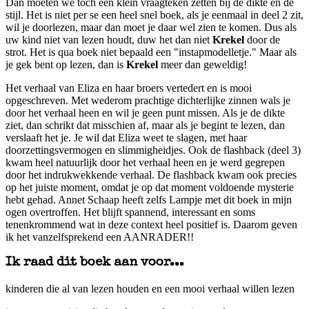
Dan moeten we toch een klein vraagteken zetten bij de dikte en de
stijl. Het is niet per se een heel snel boek, als je eenmaal in deel 2 zit,
wil je doorlezen, maar dan moet je daar wel zien te komen. Dus als
uw kind niet van lezen houdt, duw het dan niet
Krekel
door de
strot. Het is qua boek niet bepaald een "instapmodelletje." Maar als
je gek bent op lezen, dan is
Krekel
meer dan geweldig!
Het verhaal van Eliza en haar broers vertedert en is mooi
opgeschreven. Met wederom prachtige dichterlijke zinnen wals je
door het verhaal heen en wil je geen punt missen. Als je de dikte
ziet, dan schrikt dat misschien af, maar als je begint te lezen, dan
verslaaft het je. Je wil dat Eliza weet te slagen, met haar
doorzettingsvermogen en slimmigheidjes. Ook de flashback (deel 3)
kwam heel natuurlijk door het verhaal heen en je werd gegrepen
door het indrukwekkende verhaal. De flashback kwam ook precies
op het juiste moment, omdat je op dat moment voldoende mysterie
hebt gehad. Annet Schaap heeft zelfs Lampje met dit boek in mijn
ogen overtroffen. Het blijft spannend, interessant en soms
tenenkrommend wat in deze context heel positief is. Daarom geven
ik het vanzelfsprekend een AANRADER!!
Ik raad dit boek aan voor...
kinderen die al van lezen houden en een mooi verhaal willen lezen