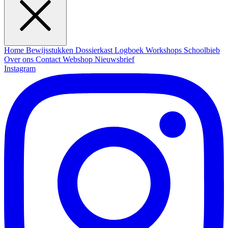
Home
Bewijsstukken
Dossierkast
Logboek
Workshops
Schoolbieb
Over ons
Contact
Webshop
Nieuwsbrief
Instagram