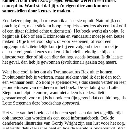
komen. Daar biedt
Kies je eigen evolutie
wel echt een uniek
concept in. Want stel dat jij zo'n eigen dier zou kunnen
samenstellen door keuzes te maken...
Een keizerspinguïn, daar kwam ik als eerste op uit. Natuurlijk een
prachtig dier, maar stiekem hoop je op iets stoerders als een krokodil
of een tijger (allebei echte uitkomsten). Het boek werkt als volgt. Je
begint als Blob of een Dickinsonia en vandaaruit moet je een keuze
maken. Of je kiest voor slijm, of voor zeebenen, of voor een
ruggengraat. Uiteindelijk kom je bij een volgend dier en moet je
daar de volgende keuzes maken. Uiteindelijk eindig je bij een
uitgestorven dier of bij een dier dat nog steeds bestaat. Is dit laatste
het geval, dan heb je gewonnen (evolutionair gezien zeg maar).
Want hoe cool is het om als Tyrannosaurus Rex uit te komen.
Evolutionair heb je verloren, maar stiekem vind ik dat je dan toch
een winnaar bent. Zo kom je spelenderwijs dus steeds verder en leer
je ondertussen van de dieren in het boek. De vertaling van Lotte
Stegeman helpt je enorm, want niet alleen is de kwaliteit
gewaarborgd, voor mij is het ook een fijn gevoel dat een bioloog als
Lotte Stegeman deze boodschap
approved
.
Het vette van het boek is dat het een spel is en dat het tegelijkertijd
ook ingezet kan worden als een goed informatieboek. Ook de
denderende illustraties van Gordy Wright zijn een lust voor het oog.
Het verduidelijkt waar je bent en hoe de wereld is opgebouwd. Wat