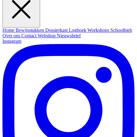
Home
Bewijsstukken
Dossierkast
Logboek
Workshops
Schoolbieb
Over ons
Contact
Webshop
Nieuwsbrief
Instagram