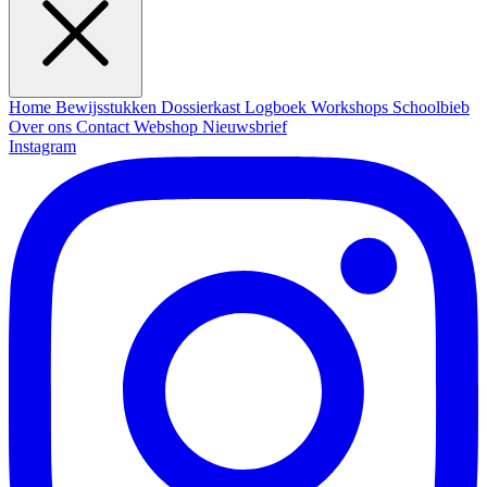
Home
Bewijsstukken
Dossierkast
Logboek
Workshops
Schoolbieb
Over ons
Contact
Webshop
Nieuwsbrief
Instagram