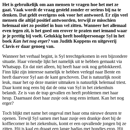
Het is gebruikelijk om aan mensen te vragen hoe het met ze
gaat. Vaak wordt de vraag gesteld zonder er serieus bij na te
denken. Dat geldt overigens ook voor het antwoord. Er zijn veel
mensen die altijd positief antwoorden, terwijl ze misschien
helemaal niet zo positief in hun vel zitten. Wanneer het allemaal
even tegen zit, is het goed om erover te praten met iemand waar
je je prettig bij voelt. Gelukkig heeft hoofdpersonage Syl in het
boek
Kan het nog erger?
van Judith Koppens en uitgeverij
Clavis er daar genoeg van.
Wanneer het verhaal begint, is Syl terechtgekomen in een bijzondere
situatie. Haar vriendje lijkt het namelijk uit te hebben gemaakt via
Whatsapp. En dat niet alleen, hij heeft haar ook nog geblokkeerd.
Finn lijkt zijn interesse namelijk te hebben verlegd naar Bente en
heeft daarvoor Syl aan de kant geschoven. Dat is natuurlijk nooit
leuk, maar het op deze manier uitmaken is natuurlijk helemaal triest.
Daar komt nog eens bij dat de oma van Syl in het ziekenhuis
belandt. Ze is van de trap gevallen en heeft problemen met haar
heup. Daarnaast doet haar zusje ook nog eens irritant. Kan het nog
erger?
Toch blijkt met name het ongeval met haar oma nieuwe deuren te
openen. Terwijl Syl samen met haar zusje een drankje doet bij de
koffiecorner in het ziekenhuis, komt er een opvallende jongen bij ze
zitten. Hij is kaal en draagt een lange badjas met hondjes erop. Hij