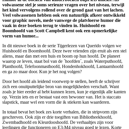
volwassene stel je soms serieuze vragen over het niveau, terwijl
het kind vervolgens rollend over de grond gaat van het lachen.
Veel volwassenen hebben ook een natuurlijk afkeer ontwikkeld
voor graphic novels, mede vanwege de platvloerse humor die
vaak in deze boeken terug te vinden in. Huishoofd en
Boomhoofd van Scott Campbell kent ook een opmerkelijke
vorm van humor...
In dit nieuwe boek in de serie Tijgerlezen van Querido volgen we
Huishoofd en Boomhoofd. Deze twee vrienden zijn eruit als een stel
aliens, maar dan met een huis en boom op hun hoofd. De planeet
waarop ze leven, staat bol van de ´hoofden´, zoals Waterputhoofd,
Planthoofd, Telefoonmasthoofd, Hondenhokhoofd, Lantaarnhoofd
en ga zo maar door. Kun je het nog volgen?
Door het hoofd als leidend voorwerp te stellen, heeft de schrijver
zich een onuitputtelijke bron van mogelijkheden verschaft. Want
zoals je hier eerder al hebt kunnen lezen, kun je eigenlijk alle kanten
op. Verzin iets en er bestaat vast een bewoner van. Het is staccato
slapstick, maar wel een vorm die ik stiekem kan waarderen.
In totaal bevat het boek zes korte verhalen, die in stripvorm zijn
geschreven. Ook zijn er drie toegiften van Bibliotheekhoofd,
Zwembadhoofd en Kleurdooshoofd. De verhaaltjes zijn voor
leerlingen die functioneren op E3-M4 niveau goed te lezen. Korte