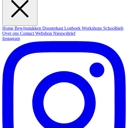
Home
Bewijsstukken
Dossierkast
Logboek
Workshops
Schoolbieb
Over ons
Contact
Webshop
Nieuwsbrief
Instagram