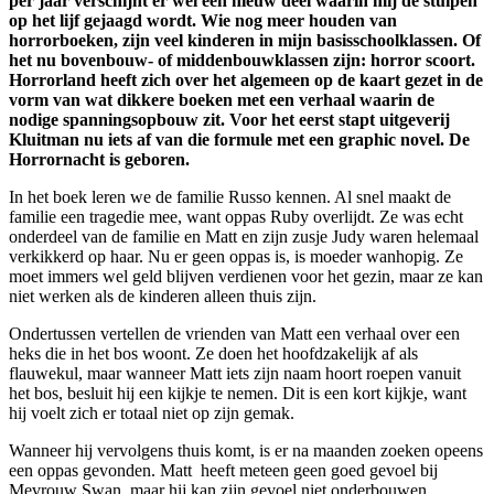
per jaar verschijnt er wel een nieuw deel waarin mij de stuipen
op het lijf gejaagd wordt. Wie nog meer houden van
horrorboeken, zijn veel kinderen in mijn basisschoolklassen. Of
het nu bovenbouw- of middenbouwklassen zijn: horror scoort.
Horrorland heeft zich over het algemeen op de kaart gezet in de
vorm van wat dikkere boeken met een verhaal waarin de
nodige spanningsopbouw zit. Voor het eerst stapt uitgeverij
Kluitman nu iets af van die formule met een graphic novel. De
Horrornacht is geboren.
In het boek leren we de familie Russo kennen. Al snel maakt de
familie een tragedie mee, want oppas Ruby overlijdt. Ze was echt
onderdeel van de familie en Matt en zijn zusje Judy waren helemaal
verkikkerd op haar. Nu er geen oppas is, is moeder wanhopig. Ze
moet immers wel geld blijven verdienen voor het gezin, maar ze kan
niet werken als de kinderen alleen thuis zijn.
Ondertussen vertellen de vrienden van Matt een verhaal over een
heks die in het bos woont. Ze doen het hoofdzakelijk af als
flauwekul, maar wanneer Matt iets zijn naam hoort roepen vanuit
het bos, besluit hij een kijkje te nemen. Dit is een kort kijkje, want
hij voelt zich er totaal niet op zijn gemak.
Wanneer hij vervolgens thuis komt, is er na maanden zoeken opeens
een oppas gevonden. Matt heeft meteen geen goed gevoel bij
Mevrouw Swan, maar hij kan zijn gevoel niet onderbouwen.