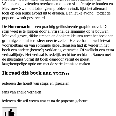
Wanneer zijn vrienden overkomen om een slaapfeestje te houden en
Mevrouw Swan dit totaal geen probleem vindt, lijkt het allemaal
toch op een leuke avond uit te draaien. Een leuke avond, totdat de
popcorn wordt geserveerd...
De Horrornacht
is een prachtig geïllustreerde graphic novel. De
strip weet je te grijpen door al vrij snel de spanning op te bouwen.
Met veel grove, dikke strepen en donkere kleuren weet het boek een
grimmige en duistere sfeer neer te zetten. Het verhaal is wel ietwat
voorspelbaar en van sommige gebeurtenissen had ik verder in het
boek een andere (betere?) verklaring verwacht. Of wellicht een extra
verhaallijntje. Het verhaal is redelijk recht toe rechtaan. Samen met
de illustraties vormt dit boek daardoor veruit de meest
laagdrempelige optie om met de serie kennis te maken.
Ik raad dit boek aan voor...
iedereen die houdt van strips én griezelen
fans van snelle verhalen
iedereen die wil weten wat er na de popcorn gebeurt