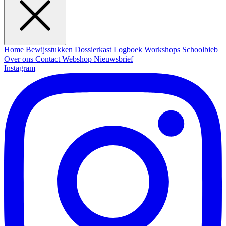
Home
Bewijsstukken
Dossierkast
Logboek
Workshops
Schoolbieb
Over ons
Contact
Webshop
Nieuwsbrief
Instagram