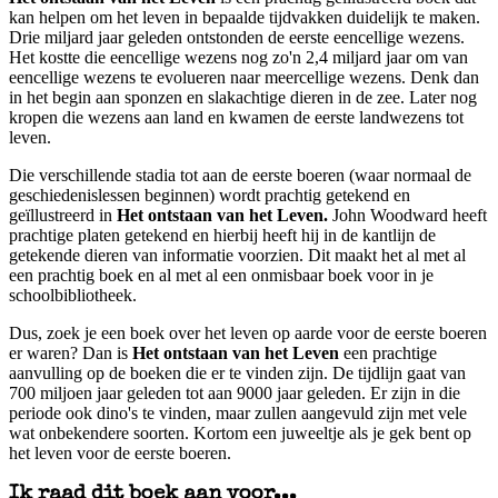
kan helpen om het leven in bepaalde tijdvakken duidelijk te maken.
Drie miljard jaar geleden ontstonden de eerste eencellige wezens.
Het kostte die eencellige wezens nog zo'n 2,4 miljard jaar om van
eencellige wezens te evolueren naar meercellige wezens. Denk dan
in het begin aan sponzen en slakachtige dieren in de zee. Later nog
kropen die wezens aan land en kwamen de eerste landwezens tot
leven.
Die verschillende stadia tot aan de eerste boeren (waar normaal de
geschiedenislessen beginnen) wordt prachtig getekend en
geïllustreerd in
Het ontstaan van het Leven.
John Woodward heeft
prachtige platen getekend en hierbij heeft hij in de kantlijn de
getekende dieren van informatie voorzien. Dit maakt het al met al
een prachtig boek en al met al een onmisbaar boek voor in je
schoolbibliotheek.
Dus, zoek je een boek over het leven op aarde voor de eerste boeren
er waren? Dan is
Het ontstaan van het Leven
een prachtige
aanvulling op de boeken die er te vinden zijn. De tijdlijn gaat van
700 miljoen jaar geleden tot aan 9000 jaar geleden. Er zijn in die
periode ook dino's te vinden, maar zullen aangevuld zijn met vele
wat onbekendere soorten. Kortom een juweeltje als je gek bent op
het leven voor de eerste boeren.
Ik raad dit boek aan voor...