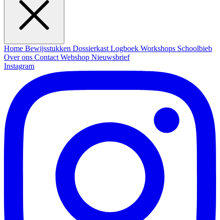
Home
Bewijsstukken
Dossierkast
Logboek
Workshops
Schoolbieb
Over ons
Contact
Webshop
Nieuwsbrief
Instagram