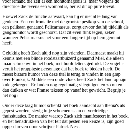
voor iemand die zelf al een monitorhagedis is, maar volgens de
directrice die tevens een wombat is, berust dit op pure toeval.
Hoewel Zack de functie aanvaart, kan hij er niet al te lang van
genieten. Een confrontatie met de grootste pestkop van de school,
een pelikaan genaamd Pelicarnassus, zorgt ervoor dat hij tijdelijk als
gangmonitor wordt geschorst. Dat zit even flink tegen, zeker
wanneer Pelicarnassus het voor een langere tijd op hem gemunt
heeft.
Gelukkig heeft Zach altijd nog zijn vrienden. Daarnaast maakt hij
kennis met een blinde roodstaartbuizerd genaamd Miel, die alleen
maar schreeuwt in het boek, met hoofdletters gedrukt. De vogel is
veruit het grappigste personage dat het boek te bieden heeft. De
meest bizarre humor van deze titel is terug te vinden in een grap
over Frankrijk. Middels een oude vloek heeft Zack het land op zijn
knie gekregen. Er landen nog regelmatig vliegtuigen en zo nu en
dan duiken er wat Franse teksten op vanaf het gewricht. Begrijp je
het nog?
Onder deze laag humor schenkt het boek aandacht aan thema's als
gepest worden, stevig in je schoenen staan en verdrietige
thuissituaties. De manier waarop Zack zich manifesteert in het boek,
en het benadrukken van het feit dat pesten een keuze is, zijn goed
opgeschreven door schrijver Patrick Ness.