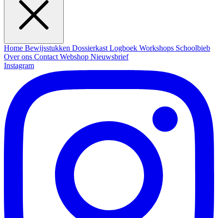
Home
Bewijsstukken
Dossierkast
Logboek
Workshops
Schoolbieb
Over ons
Contact
Webshop
Nieuwsbrief
Instagram