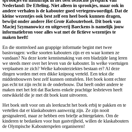
sprookjes en natuurlijk in het best bezochte pretpark van
Nederland: De Efteling. Niet alleen in sprookjes, maar ook in
andere verhalen is de kabouter goed vertegenwoordigd. Dat de
kleine wezentjes ook best zelf een heel boek kunnen dragen,
bewijst onder andere
Het Grote Kabouterboek
. Dit boek van
Maciej Szymanowicz en uitgeverij Baeckens is namelijk jouw
informatiebron voor alles wat met de fictieve wezentjes te
maken heeft!
En die stormvloed aan grappige informatie begint met twee
basisvragen: welke soorten kabouters zijn er en waar komen ze
vandaan? Na deze korte kennismaking van een bladzijde lang leren
we steeds meer over het leven van de kabouter. In welke voertuigen
verplaatsen ze zich? Welke kabouterziektes bestaan er? Al deze
dingen worden met een dikke knipoog verteld. Een tekst die
middenbouwers best zelf kunnen ontrafelen. Het boek komt echter
pas echt tot zijn recht in de onderbouw. Dat heeft onder andere te
maken met het feit dat Backens enkele prachtige lesbrieven heeft
ontwikkeld die je met dit boek kunt uitvoeren.
Het boek stelt voor om als leerkracht het boek erbij te pakken en te
vertellen dat er klaskabouters aanwezig zijn. Ze zijn nooit
gesignaleerd, maar ze hebben een briefje achtergelaten. Om de
kinderen te bedanken voor hun gastvrijheid, willen de klaskabouters
de Olympische Kabouterspelen organiseren!