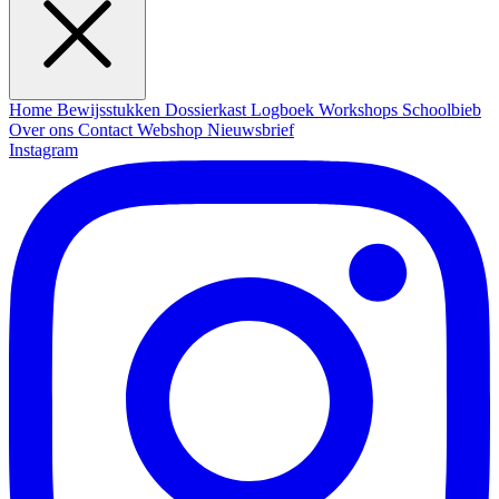
Home
Bewijsstukken
Dossierkast
Logboek
Workshops
Schoolbieb
Over ons
Contact
Webshop
Nieuwsbrief
Instagram