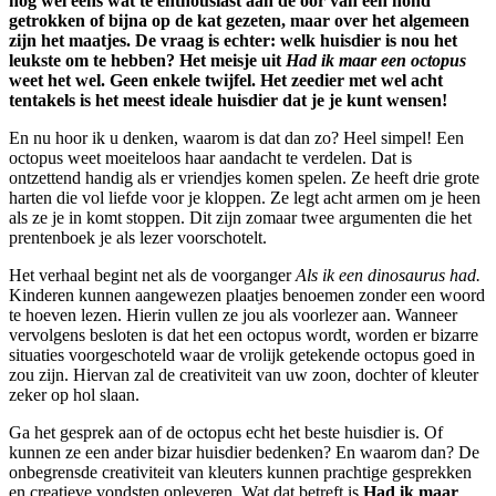
nog wel eens wat te enthousiast aan de oor van een hond
getrokken of bijna op de kat gezeten, maar over het algemeen
zijn het maatjes. De vraag is echter: welk huisdier is nou het
leukste om te hebben? Het meisje uit
Had ik maar een octopus
weet het wel. Geen enkele twijfel. Het zeedier met wel acht
tentakels is het meest ideale huisdier dat je je kunt wensen!
En nu hoor ik u denken, waarom is dat dan zo? Heel simpel! Een
octopus weet moeiteloos haar aandacht te verdelen. Dat is
ontzettend handig als er vriendjes komen spelen. Ze heeft drie grote
harten die vol liefde voor je kloppen. Ze legt acht armen om je heen
als ze je in komt stoppen. Dit zijn zomaar twee argumenten die het
prentenboek je als lezer voorschotelt.
Het verhaal begint net als de voorganger
Als ik een dinosaurus had.
Kinderen kunnen aangewezen plaatjes benoemen zonder een woord
te hoeven lezen. Hierin vullen ze jou als voorlezer aan. Wanneer
vervolgens besloten is dat het een octopus wordt, worden er bizarre
situaties voorgeschoteld waar de vrolijk getekende octopus goed in
zou zijn. Hiervan zal de creativiteit van uw zoon, dochter of kleuter
zeker op hol slaan.
Ga het gesprek aan of de octopus echt het beste huisdier is. Of
kunnen ze een ander bizar huisdier bedenken? En waarom dan? De
onbegrensde creativiteit van kleuters kunnen prachtige gesprekken
en creatieve vondsten opleveren. Wat dat betreft is
Had ik maar