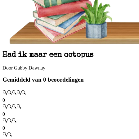
Had ik maar een octopus
Door Gabby Dawnay
Gemiddeld van 0 beoordelingen
🔍🔍🔍🔍🔍
0
🔍🔍🔍🔍
0
🔍🔍🔍
0
🔍🔍