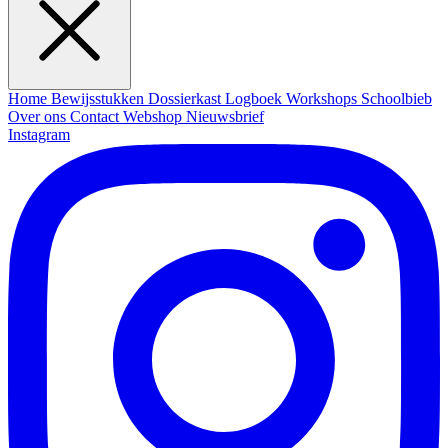
Home
Bewijsstukken
Dossierkast
Logboek
Workshops
Schoolbieb
Over ons
Contact
Webshop
Nieuwsbrief
Instagram