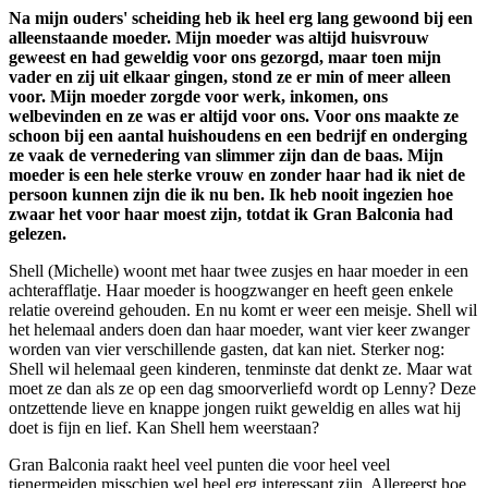
Na mijn ouders' scheiding heb ik heel erg lang gewoond bij een
alleenstaande moeder. Mijn moeder was altijd huisvrouw
geweest en had geweldig voor ons gezorgd, maar toen mijn
vader en zij uit elkaar gingen, stond ze er min of meer alleen
voor. Mijn moeder zorgde voor werk, inkomen, ons
welbevinden en ze was er altijd voor ons. Voor ons maakte ze
schoon bij een aantal huishoudens en een bedrijf en onderging
ze vaak de vernedering van slimmer zijn dan de baas. Mijn
moeder is een hele sterke vrouw en zonder haar had ik niet de
persoon kunnen zijn die ik nu ben. Ik heb nooit ingezien hoe
zwaar het voor haar moest zijn, totdat ik Gran Balconia had
gelezen.
Shell (Michelle) woont met haar twee zusjes en haar moeder in een
achterafflatje. Haar moeder is hoogzwanger en heeft geen enkele
relatie overeind gehouden. En nu komt er weer een meisje. Shell wil
het helemaal anders doen dan haar moeder, want vier keer zwanger
worden van vier verschillende gasten, dat kan niet. Sterker nog:
Shell wil helemaal geen kinderen, tenminste dat denkt ze. Maar wat
moet ze dan als ze op een dag smoorverliefd wordt op Lenny? Deze
ontzettende lieve en knappe jongen ruikt geweldig en alles wat hij
doet is fijn en lief. Kan Shell hem weerstaan?
Gran Balconia raakt heel veel punten die voor heel veel
tienermeiden misschien wel heel erg interessant zijn. Allereerst hoe