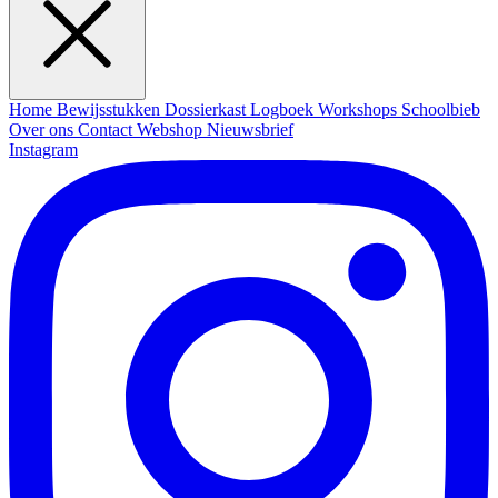
Home
Bewijsstukken
Dossierkast
Logboek
Workshops
Schoolbieb
Over ons
Contact
Webshop
Nieuwsbrief
Instagram