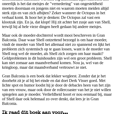
oneerlijk is het dat meisjes de "vernedering" van ongesteldheid
moeten doorstaan en jongens niet en waarom moeten meiden altijd
sterk zijn en van zich afbijten? Zeker wanneer de Octopus in het
verhaal komt. Ik hoor het je denken: De Octopus zal vast een
klootzak zijn. En ja, dat klopt! Hij zit achter het zusje aan van Shell,
terwijl hij al hele vieze dingen heeft gedaan bij andere meisjes.
Maar ook de moeder-dochterrol wordt mooi beschreven in Gran
Balconia. Daar waar Shell ontzettend bezorgd is om haar moeder,
vindt de moeder van Shell het allemaal niet zo spannend en lijkt het
probleem zich systemisch op te gaan lossen, want is de moeder van
Shell nog wel de moeder, als Shell zich zorgen om haar maakt?
Geldproblemen in dit huishouden zijn wel een groot probleem. Shell
kan niet zomaar aan maandverband komen. Nou ja, wel van de
kringloop, maar dat maandverband vertrouwt ze niet.
Gran Balconia is een boek dat lekker wegleest. Zonder dat je het
doorhebt zit je al bij het einde en dat doet Derk Visser goed. Met
lichte spot en humor loodst hij je door de debacles heen van het zijn
van een vrouw, maar ook door de rollercoaster van het je niet willen
spiegelen aan je moeder. Verliefdheid hoort er nou eenmaal bij, maar
of Shell daar ook helemaal zo over denkt, dat lees je in Gran
Balconia.
Ik raad dit boek aan voor...