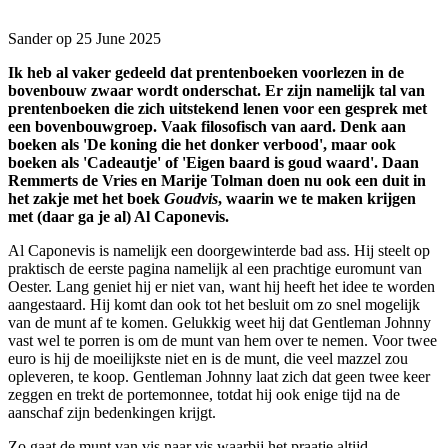
Sander op 25 June 2025
Ik heb al vaker gedeeld dat prentenboeken voorlezen in de
bovenbouw zwaar wordt onderschat. Er zijn namelijk tal van
prentenboeken die zich uitstekend lenen voor een gesprek met
een bovenbouwgroep. Vaak filosofisch van aard. Denk aan
boeken als 'De koning die het donker verbood', maar ook
boeken als 'Cadeautje' of 'Eigen baard is goud waard'. Daan
Remmerts de Vries en Marije Tolman doen nu ook een duit in
het zakje met het boek
Goudvis
, waarin we te maken krijgen
met (daar ga je al) Al Caponevis.
Al Caponevis is namelijk een doorgewinterde bad ass. Hij steelt op
praktisch de eerste pagina namelijk al een prachtige euromunt van
Oester. Lang geniet hij er niet van, want hij heeft het idee te worden
aangestaard. Hij komt dan ook tot het besluit om zo snel mogelijk
van de munt af te komen. Gelukkig weet hij dat Gentleman Johnny
vast wel te porren is om de munt van hem over te nemen. Voor twee
euro is hij de moeilijkste niet en is de munt, die veel mazzel zou
opleveren, te koop. Gentleman Johnny laat zich dat geen twee keer
zeggen en trekt de portemonnee, totdat hij ook enige tijd na de
aanschaf zijn bedenkingen krijgt.
Zo gaat de munt van vis naar vis waarbij het praatje altijd