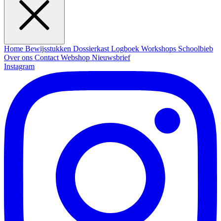
Home
Bewijsstukken
Dossierkast
Logboek
Workshops
Schoolbieb
Over ons
Contact
Webshop
Nieuwsbrief
Instagram