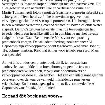
overtuigend is, maar de koper uiteindelijk met een nasmaak zit. Dit
alles gebeurt in een aantrekkelijke en verfrissende visuele stijl.
Marije Tolman heeft foto's vanuit de Spaanse Pyreneeën gebruikt als
achtergrond. Deze heeft ze flinke blauwtinten gegeven, om
vervolgens getekende vissen op te portretteren. Het brengt de lezer
in een welkome verwarring over of dit zich nu boven of onderwater
afspeelt. De foto's zeggen het eerste, maar de toevoegingen het
tweede. Het is een heerlijke stijl die in combinatie met het gevatte
taalgebruik van Daan Remmerts de Vries voor een prachtig
prentenboek zorgen. De taal ademt bedrog, zoals wanneer Al
Caponevis zijn verkooppraatje opent tegenover Gentleman Johnny:
'Hé, Johnny, makker. Kijk wat ik hier voor je heb: een euro. Maar...
een speciale!'
Al met al is dit dus een prentenboek dat ik ten zeerste kan
aanbevelen aan midden- en bovenbouwgroepen die iets met
prentenboeken willen doen, terwijl ook onderbouwers de
verkooppraatjes door zullen hebben. Het kan een interessant gesprek
opleveren over de waarde van geld, misleidende praatjes en
vriendschap. En het moet gezegd worden: ik vertrouwde die Al
Caponevis vanaf bladzijde 1 al niet!
Ik raad dit boek aan voor...