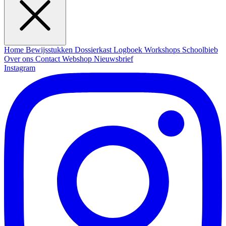
Home
Bewijsstukken
Dossierkast
Logboek
Workshops
Schoolbieb
Over ons
Contact
Webshop
Nieuwsbrief
Instagram