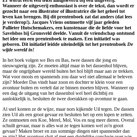
Er wordt eerst een tekst aangeleverd bij een uitgeverij.
Wanneer de uitgeverij enthousiast is over de tekst, dan wordt er
gezocht naar een illustrator of illustratrice die het geheel tot
leven kan brengen. Bij dit prentenboek zat dat anders (dat lees
je verderop!). Jacques Vriens ontmoette vijf jaar geleden
Pallieter Hutschemakers, een kunstenaar die de liefde voor het
Savelsbos bij Gronsveld deelde. Vanuit de vriendschap ontstond
het idee om een prentenboek te maken. Een initiatief was
geboren. Dit initiatief leidde uiteindelijk tot het prentenboek
De
wijde wereld in!
In het boek volgen we Bes en Bas, twee dassen die jong en
nieuwsgierig zijn. Ze moeten altijd maar in het dassenhol blijven,
maar de ongrijpbare wereld buiten het hol blijft maar aan ze trekken.
Wat voor moois en spannends zou daar wel niet allemaal te beleven
zijn? Moeder Das vindt haar zoon en dochter te klein voor een
avontuur buiten en vertelt dat ze binnen moeten blijven. Wanneer op
een dag de uitgang van het dassenhol wel heel dichtbij en
aanlokkelijk is, besluiten de twee doerakken op avontuur te gaan.
Al snel komen ze de wijze, maar nors kijkende Uil tegen. De dassen
zien Uil als een groot gevaar en besluiten het op een lopen te zetten.
Ze ontmoeten een Koe, Merel, Mol, Vos en nog meer dieren. Overal
schuilt gevaar, maar is alles wat ze tegen komen wel zo'n groot
gevaar? Maken broer en zus sommige dingen niet spannender dan
ze zijn? Het avontuur sluit af met een duidelijke conclusie over wie