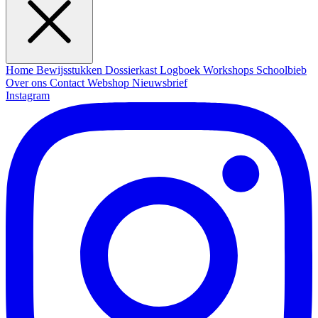
Home
Bewijsstukken
Dossierkast
Logboek
Workshops
Schoolbieb
Over ons
Contact
Webshop
Nieuwsbrief
Instagram