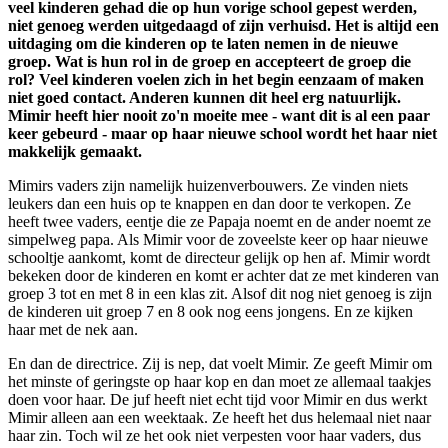
veel kinderen gehad die op hun vorige school gepest werden,
niet genoeg werden uitgedaagd of zijn verhuisd. Het is altijd een
uitdaging om die kinderen op te laten nemen in de nieuwe
groep. Wat is hun rol in de groep en accepteert de groep die
rol? Veel kinderen voelen zich in het begin eenzaam of maken
niet goed contact. Anderen kunnen dit heel erg natuurlijk.
Mimir heeft hier nooit zo'n moeite mee - want dit is al een paar
keer gebeurd - maar op haar nieuwe school wordt het haar niet
makkelijk gemaakt.
Mimirs vaders zijn namelijk huizenverbouwers. Ze vinden niets
leukers dan een huis op te knappen en dan door te verkopen. Ze
heeft twee vaders, eentje die ze Papaja noemt en de ander noemt ze
simpelweg papa. Als Mimir voor de zoveelste keer op haar nieuwe
schooltje aankomt, komt de directeur gelijk op hen af. Mimir wordt
bekeken door de kinderen en komt er achter dat ze met kinderen van
groep 3 tot en met 8 in een klas zit. Alsof dit nog niet genoeg is zijn
de kinderen uit groep 7 en 8 ook nog eens jongens. En ze kijken
haar met de nek aan.
En dan de directrice. Zij is nep, dat voelt Mimir. Ze geeft Mimir om
het minste of geringste op haar kop en dan moet ze allemaal taakjes
doen voor haar. De juf heeft niet echt tijd voor Mimir en dus werkt
Mimir alleen aan een weektaak. Ze heeft het dus helemaal niet naar
haar zin. Toch wil ze het ook niet verpesten voor haar vaders, dus