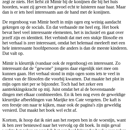
zegt ze niets. Het liefst zit Mimir bij de konijnen die bij het huis
hoorden, want zij geven het gevoel echt te luisteren naar haar. Maar
dan is er iets heel interessants aan de hand met de konijnen.
De regenboog van Mimir heeft in mijn ogen erg weinig aandacht
gekregen op de socials. En dat verbaasde me heel erg. Het boek
bevat heel veel interessante elementen, het is inclusief en gaat over
jezelf zijn en identiteit. Het verbindt dat met een stukje filosofie en
het verhaal is zeer interessant, omdat het helemaal meeleeft met een
hele interessante hoofdpersoon die anders is dan de meeste kinderen.
Dat valt op.
Mimir is kleurrijk (vandaar ook de regenboog) en interessant. Zo
interessant dat de "gewone" jongens daar eigenlijk niet mee om
kunnen gaan. Het verhaal stond in mijn ogen soms iets te veel in
dienst van de filosofen die voorbij kwamen. Dat maakte het plot in
mijn ogen niet per se bijzonder. Toch had het zeker een
aantrekkingskracht op mij. Juist omdat het al de bovenstaande
dingen met elkaar combineerden. En ik ben nog even de geweldige
kleurrijke afbeeldingen van Marijke ten Cate vergeten. De kaft is
een feestje om naar te kijken, maar ook de pagina's zijn geweldig
versierd. Dat maakt het boek wel echt af.
Kortom, ik hoop dat ik niet aan het roepen ben in de woestijn, want
ik ben zeer benieuwd naar het vervolg op dit boek. In mijn geval