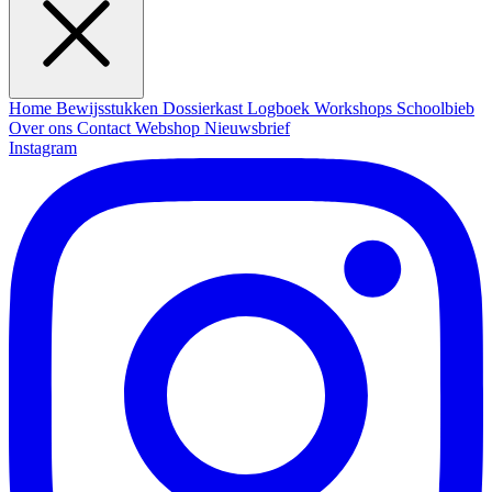
Home
Bewijsstukken
Dossierkast
Logboek
Workshops
Schoolbieb
Over ons
Contact
Webshop
Nieuwsbrief
Instagram