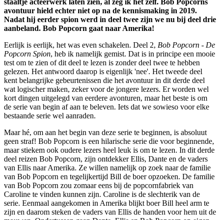
staaltje acteerwerk laten zien, al zeg ik het zelf. Bob Popcorns
avontuur hield echter niet op na de kennismaking in 2019.
Nadat hij eerder spion werd in deel twee zijn we nu bij deel drie
aanbeland. Bob Popcorn gaat naar Amerika!
Eerlijk is eerlijk, het was even schakelen. Deel 2,
Bob Popcorn - De
Popcorn Spion
, heb ik namelijk gemist. Dat is in principe een mooie
test om te zien of dit deel te lezen is zonder deel twee te hebben
gelezen. Het antwoord daarop is eigenlijk 'nee'. Het tweede deel
kent belangrijke gebeurtenissen die het avontuur in dit derde deel
wat logischer maken, zeker voor de jongere lezers. Er worden wel
kort dingen uitgelegd van eerdere avonturen, maar het beste is om
de serie van begin af aan te beleven. Iets dat we sowieso voor elke
bestaande serie wel aanraden.
Maar hé, om aan het begin van deze serie te beginnen, is absoluut
geen straf! Bob Popcorn is een hilarische serie die voor beginnende,
maar stiekem ook oudere lezers heel leuk is om te lezen. In dit derde
deel reizen Bob Popcorn, zijn ontdekker Ellis, Dante en de vaders
van Ellis naar Amerika. Ze willen namelijk op zoek naar de familie
van Bob Popcorn en tegelijkertijd Bill de boer opzoeken. De familie
van Bob Popcorn zou zomaar eens bij de popcornfabriek van
Caroline te vinden kunnen zijn. Caroline is de slechterik van de
serie. Eenmaal aangekomen in Amerika blijkt boer Bill heel arm te
zijn en daarom steken de vaders van Ellis de handen voor hem uit de