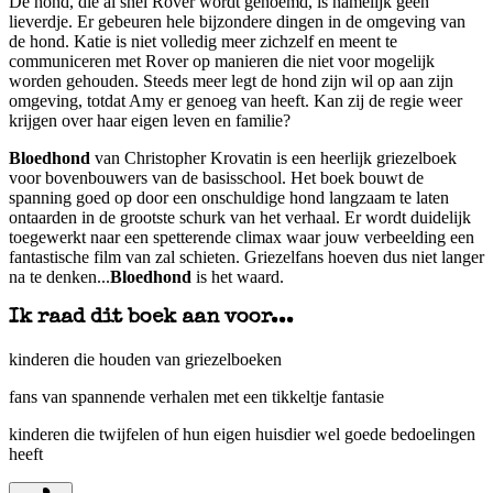
De hond, die al snel Rover wordt genoemd, is namelijk geen
lieverdje. Er gebeuren hele bijzondere dingen in de omgeving van
de hond. Katie is niet volledig meer zichzelf en meent te
communiceren met Rover op manieren die niet voor mogelijk
worden gehouden. Steeds meer legt de hond zijn wil op aan zijn
omgeving, totdat Amy er genoeg van heeft. Kan zij de regie weer
krijgen over haar eigen leven en familie?
Bloedhond
van Christopher Krovatin is een heerlijk griezelboek
voor bovenbouwers van de basisschool. Het boek bouwt de
spanning goed op door een onschuldige hond langzaam te laten
ontaarden in de grootste schurk van het verhaal. Er wordt duidelijk
toegewerkt naar een spetterende climax waar jouw verbeelding een
fantastische film van zal schieten. Griezelfans hoeven dus niet langer
na te denken...
Bloedhond
is het waard.
Ik raad dit boek aan voor...
kinderen die houden van griezelboeken
fans van spannende verhalen met een tikkeltje fantasie
kinderen die twijfelen of hun eigen huisdier wel goede bedoelingen
heeft