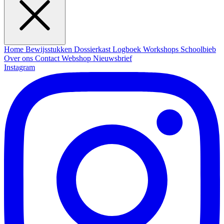
Home
Bewijsstukken
Dossierkast
Logboek
Workshops
Schoolbieb
Over ons
Contact
Webshop
Nieuwsbrief
Instagram