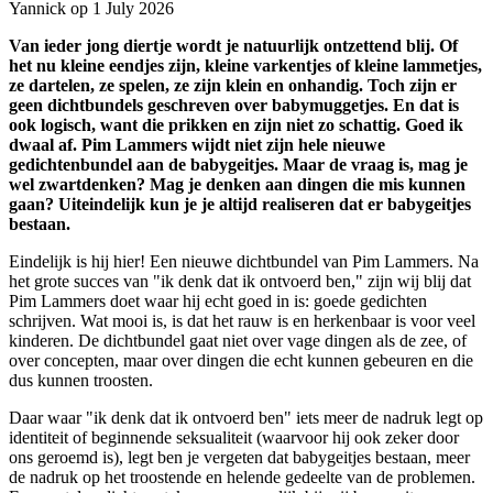
Yannick op 1 July 2026
Van ieder jong diertje wordt je natuurlijk ontzettend blij. Of
het nu kleine eendjes zijn, kleine varkentjes of kleine lammetjes,
ze dartelen, ze spelen, ze zijn klein en onhandig. Toch zijn er
geen dichtbundels geschreven over babymuggetjes. En dat is
ook logisch, want die prikken en zijn niet zo schattig. Goed ik
dwaal af. Pim Lammers wijdt niet zijn hele nieuwe
gedichtenbundel aan de babygeitjes. Maar de vraag is, mag je
wel zwartdenken? Mag je denken aan dingen die mis kunnen
gaan? Uiteindelijk kun je je altijd realiseren dat er babygeitjes
bestaan.
Eindelijk is hij hier! Een nieuwe dichtbundel van Pim Lammers. Na
het grote succes van "ik denk dat ik ontvoerd ben," zijn wij blij dat
Pim Lammers doet waar hij echt goed in is: goede gedichten
schrijven. Wat mooi is, is dat het rauw is en herkenbaar is voor veel
kinderen. De dichtbundel gaat niet over vage dingen als de zee, of
over concepten, maar over dingen die echt kunnen gebeuren en die
dus kunnen troosten.
Daar waar "ik denk dat ik ontvoerd ben" iets meer de nadruk legt op
identiteit of beginnende seksualiteit (waarvoor hij ook zeker door
ons geroemd is), legt ben je vergeten dat babygeitjes bestaan, meer
de nadruk op het troostende en helende gedeelte van de problemen.