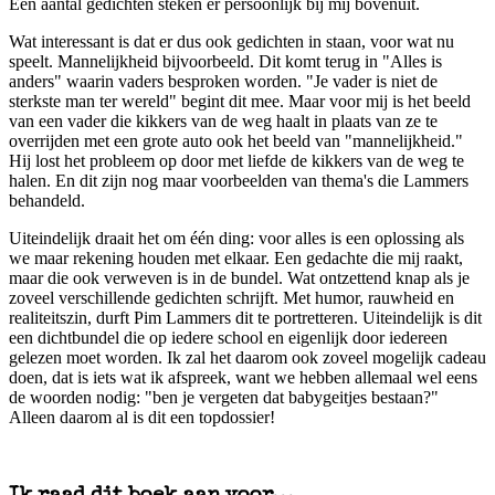
Een aantal gedichten steken er persoonlijk bij mij bovenuit.
Wat interessant is dat er dus ook gedichten in staan, voor wat nu
speelt. Mannelijkheid bijvoorbeeld. Dit komt terug in "Alles is
anders" waarin vaders besproken worden. "Je vader is niet de
sterkste man ter wereld" begint dit mee. Maar voor mij is het beeld
van een vader die kikkers van de weg haalt in plaats van ze te
overrijden met een grote auto ook het beeld van "mannelijkheid."
Hij lost het probleem op door met liefde de kikkers van de weg te
halen. En dit zijn nog maar voorbeelden van thema's die Lammers
behandeld.
Uiteindelijk draait het om één ding: voor alles is een oplossing als
we maar rekening houden met elkaar. Een gedachte die mij raakt,
maar die ook verweven is in de bundel. Wat ontzettend knap als je
zoveel verschillende gedichten schrijft. Met humor, rauwheid en
realiteitszin, durft Pim Lammers dit te portretteren. Uiteindelijk is dit
een dichtbundel die op iedere school en eigenlijk door iedereen
gelezen moet worden. Ik zal het daarom ook zoveel mogelijk cadeau
doen, dat is iets wat ik afspreek, want we hebben allemaal wel eens
de woorden nodig: "ben je vergeten dat babygeitjes bestaan?"
Alleen daarom al is dit een topdossier!