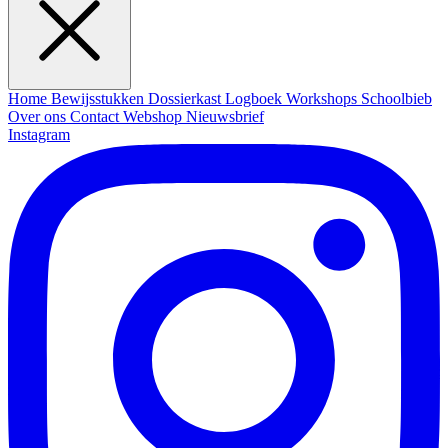
Home
Bewijsstukken
Dossierkast
Logboek
Workshops
Schoolbieb
Over ons
Contact
Webshop
Nieuwsbrief
Instagram