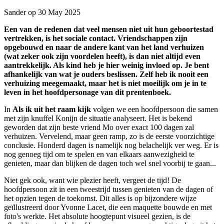
Sander op 30 May 2025
Een van de redenen dat veel mensen niet uit hun geboortestad
vertrekken, is het sociale contact. Vriendschappen zijn
opgebouwd en naar de andere kant van het land verhuizen
(wat zeker ook zijn voordelen heeft), is dan niet altijd even
aantrekkelijk. Als kind heb je hier weinig invloed op. Je bent
afhankelijk van wat je ouders beslissen. Zelf heb ik nooit een
verhuizing meegemaakt, maar het is niet moeilijk om je in te
leven in het hoofdpersonage van dit prentenboek.
In
Als ik uit het raam kijk
volgen we een hoofdpersoon die samen
met zijn knuffel Konijn de situatie analyseert. Het is bekend
geworden dat zijn beste vriend Mo over exact 100 dagen zal
verhuizen. Vervelend, maar geen ramp, zo is de eerste voorzichtige
conclusie. Honderd dagen is namelijk nog belachelijk ver weg. Er is
nog genoeg tijd om te spelen en van elkaars aanwezigheid te
genieten, maar dan blijken de dagen toch wel snel voorbij te gaan...
Niet gek ook, want wie plezier heeft, vergeet de tijd! De
hoofdpersoon zit in een tweestrijd tussen genieten van de dagen of
het opzien tegen de toekomst. Dit alles is op bijzondere wijze
geïllustreerd door Yvonne Lacet, die een maquette bouwde en met
foto's werkte. Het absolute hoogtepunt visueel gezien, is de