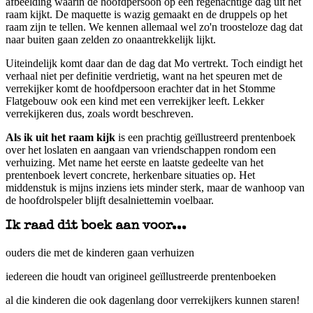
afbeelding waarin de hoofdpersoon op een regenachtige dag uit het
raam kijkt. De maquette is wazig gemaakt en de druppels op het
raam zijn te tellen. We kennen allemaal wel zo'n troosteloze dag dat
naar buiten gaan zelden zo onaantrekkelijk lijkt.
Uiteindelijk komt daar dan de dag dat Mo vertrekt. Toch eindigt het
verhaal niet per definitie verdrietig, want na het speuren met de
verrekijker komt de hoofdpersoon erachter dat in het Stomme
Flatgebouw ook een kind met een verrekijker leeft. Lekker
verrekijkeren dus, zoals wordt beschreven.
Als ik uit het raam kijk
is een prachtig geïllustreerd prentenboek
over het loslaten en aangaan van vriendschappen rondom een
verhuizing. Met name het eerste en laatste gedeelte van het
prentenboek levert concrete, herkenbare situaties op. Het
middenstuk is mijns inziens iets minder sterk, maar de wanhoop van
de hoofdrolspeler blijft desalniettemin voelbaar.
Ik raad dit boek aan voor...
ouders die met de kinderen gaan verhuizen
iedereen die houdt van origineel geïllustreerde prentenboeken
al die kinderen die ook dagenlang door verrekijkers kunnen staren!