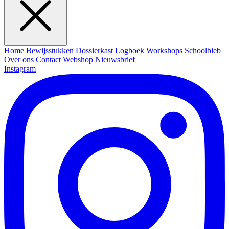
Home
Bewijsstukken
Dossierkast
Logboek
Workshops
Schoolbieb
Over ons
Contact
Webshop
Nieuwsbrief
Instagram