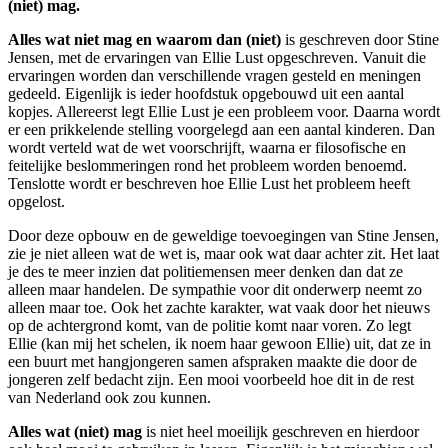
(niet) mag.
Alles wat niet mag en waarom dan (niet)
is geschreven door Stine
Jensen, met de ervaringen van Ellie Lust opgeschreven. Vanuit die
ervaringen worden dan verschillende vragen gesteld en meningen
gedeeld. Eigenlijk is ieder hoofdstuk opgebouwd uit een aantal
kopjes. Allereerst legt Ellie Lust je een probleem voor. Daarna wordt
er een prikkelende stelling voorgelegd aan een aantal kinderen. Dan
wordt verteld wat de wet voorschrijft, waarna er filosofische en
feitelijke beslommeringen rond het probleem worden benoemd.
Tenslotte wordt er beschreven hoe Ellie Lust het probleem heeft
opgelost.
Door deze opbouw en de geweldige toevoegingen van Stine Jensen,
zie je niet alleen wat de wet is, maar ook wat daar achter zit. Het laat
je des te meer inzien dat politiemensen meer denken dan dat ze
alleen maar handelen. De sympathie voor dit onderwerp neemt zo
alleen maar toe. Ook het zachte karakter, wat vaak door het nieuws
op de achtergrond komt, van de politie komt naar voren. Zo legt
Ellie (kan mij het schelen, ik noem haar gewoon Ellie) uit, dat ze in
een buurt met hangjongeren samen afspraken maakte die door de
jongeren zelf bedacht zijn. Een mooi voorbeeld hoe dit in de rest
van Nederland ook zou kunnen.
Alles wat (niet) mag
is niet heel moeilijk geschreven en hierdoor