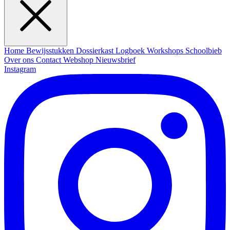
Home
Bewijsstukken
Dossierkast
Logboek
Workshops
Schoolbieb
Over ons
Contact
Webshop
Nieuwsbrief
Instagram