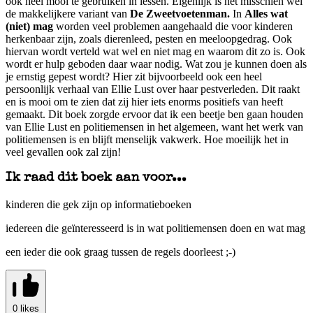
ook heel mooi te gebruiken in lessen. Eigenlijk is het misschien wel
de makkelijkere variant van
De Zweetvoetenman.
In
Alles wat
(niet) mag
worden veel problemen aangehaald die voor kinderen
herkenbaar zijn, zoals dierenleed, pesten en meeloopgedrag. Ook
hiervan wordt verteld wat wel en niet mag en waarom dit zo is. Ook
wordt er hulp geboden daar waar nodig. Wat zou je kunnen doen als
je ernstig gepest wordt? Hier zit bijvoorbeeld ook een heel
persoonlijk verhaal van Ellie Lust over haar pestverleden. Dit raakt
en is mooi om te zien dat zij hier iets enorms positiefs van heeft
gemaakt. Dit boek zorgde ervoor dat ik een beetje ben gaan houden
van Ellie Lust en politiemensen in het algemeen, want het werk van
politiemensen is en blijft menselijk vakwerk. Hoe moeilijk het in
veel gevallen ook zal zijn!
Ik raad dit boek aan voor...
kinderen die gek zijn op informatieboeken
iedereen die geïnteresseerd is in wat politiemensen doen en wat mag
een ieder die ook graag tussen de regels doorleest ;-)
0 likes