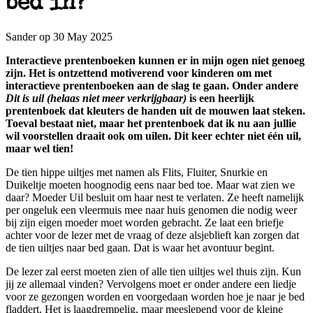
bed in?
Sander op 30 May 2025
Interactieve prentenboeken kunnen er in mijn ogen niet genoeg
zijn. Het is ontzettend motiverend voor kinderen om met
interactieve prentenboeken aan de slag te gaan. Onder andere
Dit is uil (helaas niet meer verkrijgbaar)
is een heerlijk
prentenboek dat kleuters de handen uit de mouwen laat steken.
Toeval bestaat niet, maar het prentenboek dat ik nu aan jullie
wil voorstellen draait ook om uilen. Dit keer echter niet één uil,
maar wel tien!
De tien hippe uiltjes met namen als Flits, Fluiter, Snurkie en
Duikeltje moeten hoognodig eens naar bed toe. Maar wat zien we
daar? Moeder Uil besluit om haar nest te verlaten. Ze heeft namelijk
per ongeluk een vleermuis mee naar huis genomen die nodig weer
bij zijn eigen moeder moet worden gebracht. Ze laat een briefje
achter voor de lezer met de vraag of deze alsjeblieft kan zorgen dat
de tien uiltjes naar bed gaan. Dat is waar het avontuur begint.
De lezer zal eerst moeten zien of alle tien uiltjes wel thuis zijn. Kun
jij ze allemaal vinden? Vervolgens moet er onder andere een liedje
voor ze gezongen worden en voorgedaan worden hoe je naar je bed
fladdert. Het is laagdrempelig, maar meeslepend voor de kleine