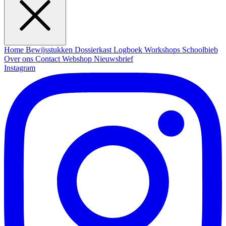
Home
Bewijsstukken
Dossierkast
Logboek
Workshops
Schoolbieb
Over ons
Contact
Webshop
Nieuwsbrief
Instagram